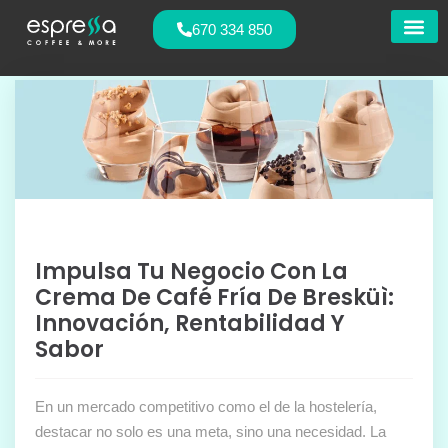
670 334 850
Nuestras
Impulsa Tu Negocio Con La
Crema De Café Fría De Bresküì:
Innovación, Rentabilidad Y
Sabor
En un mercado competitivo como el de la hostelería,
destacar no solo es una meta, sino una necesidad. La