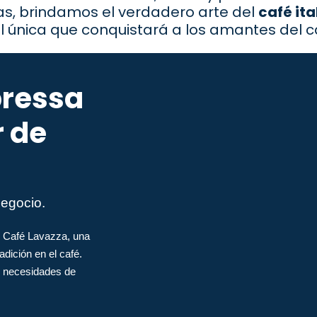
as, brindamos el verdadero arte del
café ita
l única que conquistará a los amantes del c
pressa
r de
negocio.
de Café Lavazza, una
dición en el café.
 necesidades de