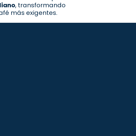
liano
, transformando
afé más exigentes.