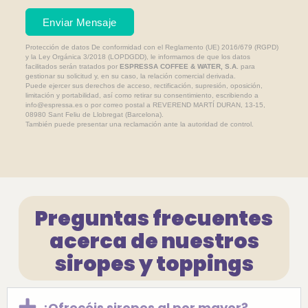
Enviar Mensaje
Protección de datos
De conformidad con el Reglamento (UE) 2016/679 (RGPD)
y la Ley Orgánica 3/2018 (LOPDGDD), le informamos de que los datos
facilitados serán tratados por
ESPRESSA COFFEE & WATER, S.A.
para
gestionar su solicitud y, en su caso, la relación comercial derivada.
Puede ejercer sus derechos de acceso, rectificación, supresión, oposición,
limitación y portabilidad, así como retirar su consentimiento, escribiendo a
info@espressa.es o por correo postal a REVEREND MARTÍ DURAN, 13-15,
08980 Sant Feliu de Llobregat (Barcelona).
También puede presentar una reclamación ante la autoridad de control.
Preguntas frecuentes
acerca de nuestros
siropes y toppings
¿Ofrecéis siropes al por mayor?