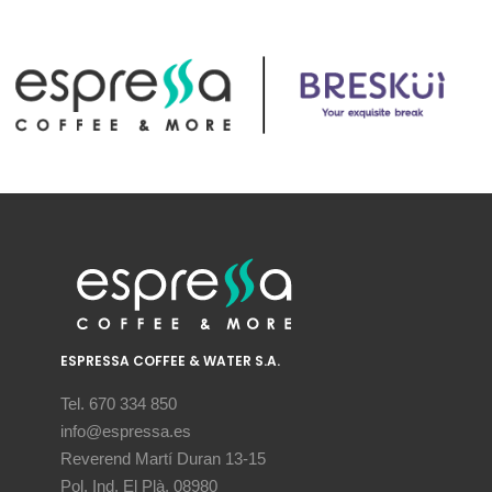
ESPRESSA COFFEE & WATER S.A.
Tel. 670 334 850
info@espressa.es
Reverend Martí Duran 13-15
Pol. Ind. El Plà, 08980