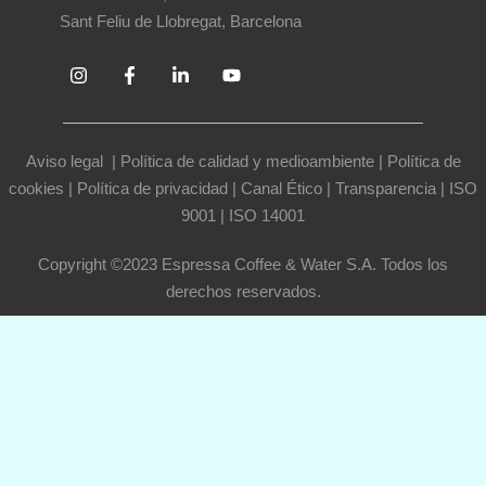
Sant Feliu de Llobregat, Barcelona
Aviso legal
|
Política de calidad y medioambiente
|
Política de
cookies
|
Política de privacidad
|
Canal Ético
|
Transparencia
|
ISO
9001
|
ISO 14001
Copyright ©2023 Espressa Coffee & Water S.A. Todos los
derechos reservados.