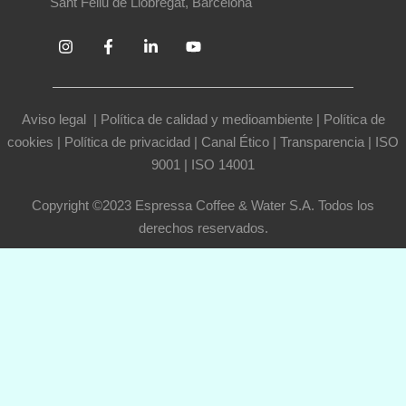
Sant Feliu de Llobregat, Barcelona
Aviso legal
|
Política de calidad y medioambiente
|
Política de
cookies
|
Política de privacidad
|
Canal Ético
|
Transparencia
|
ISO
9001
|
ISO 14001
Copyright ©2023 Espressa Coffee & Water S.A. Todos los
derechos reservados.