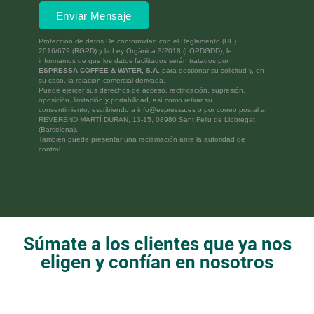
Enviar Mensaje
Protección de datos
De conformidad con el Reglamento (UE)
2016/679 (RGPD) y la Ley Orgánica 3/2018 (LOPDGDD), le
informamos de que los datos facilitados serán tratados por
ESPRESSA COFFEE & WATER, S.A.
para gestionar su solicitud y, en
su caso, la relación comercial derivada.
Puede ejercer sus derechos de acceso, rectificación, supresión,
oposición, limitación y portabilidad, así como retirar su
consentimiento, escribiendo a info@espressa.es o por correo postal a
REVEREND MARTÍ DURAN, 13-15, 08980 Sant Feliu de Llobregat
(Barcelona).
También puede presentar una reclamación ante la autoridad de
control.
Súmate a los clientes que ya nos
eligen y confían en nosotros