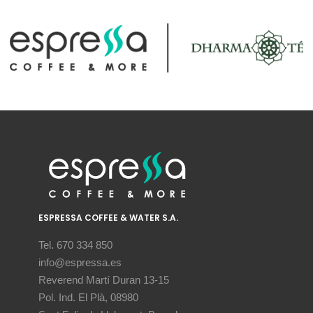
ESPRESSA COFFEE & WATER S.A.
Tel. 670 334 850
info@espressa.es
Reverend Martí Duran 13-15
Pol. Ind. El Plà, 08980