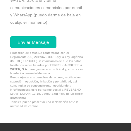
WATER, S.A. a enviarme
comunicaciones comerciales por email
y WhatsApp (puedo darme de baja en
cualquier momento).
Enviar Mensaje
Protección de datos
De conformidad con el
Reglamento (UE) 2016/679 (RGPD) y la Ley Orgánica
3/2018 (LOPDGDD), le informamos de que los datos
facilitados serán tratados por
ESPRESSA COFFEE &
WATER, S.A.
para gestionar su solicitud y, en su caso,
la relación comercial derivada.
Puede ejercer sus derechos de acceso, rectificación,
supresión, oposición, limitación y portabilidad, así
como retirar su consentimiento, escribiendo a
info@espressa.es o por correo postal a REVEREND
MARTÍ DURAN, 13-15, 08980 Sant Feliu de Llobregat
(Barcelona).
También puede presentar una reclamación ante la
autoridad de control.