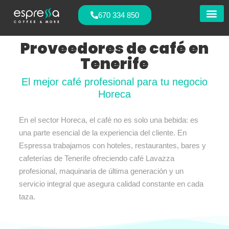
670 334 850
Nuestras
Proveedores de café en
Tenerife
El mejor café profesional para tu negocio
Horeca
En el sector Horeca, el café no es solo una bebida: es
una parte esencial de la experiencia del cliente. En
Espressa trabajamos con hoteles, restaurantes, bares y
cafeterías de Tenerife ofreciendo café Lavazza
profesional, maquinaria de última generación y un
servicio integral que asegura calidad constante en cada
taza.