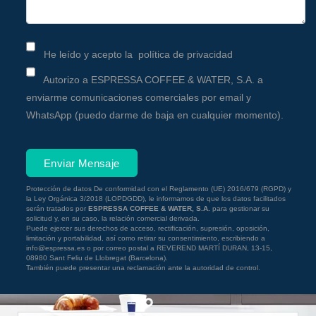
He leído y acepto la
política de privacidad
Autorizo a ESPRESSA COFFEE & WATER, S.A. a
enviarme comunicaciones comerciales por email y
WhatsApp (puedo darme de baja en cualquier momento).
Enviar Mensaje
Protección de datos
De conformidad con el Reglamento (UE) 2016/679 (RGPD) y
la Ley Orgánica 3/2018 (LOPDGDD), le informamos de que los datos facilitados
serán tratados por
ESPRESSA COFFEE & WATER, S.A.
para gestionar su
solicitud y, en su caso, la relación comercial derivada.
Puede ejercer sus derechos de acceso, rectificación, supresión, oposición,
limitación y portabilidad, así como retirar su consentimiento, escribiendo a
info@espressa.es o por correo postal a REVEREND MARTÍ DURAN, 13-15,
08980 Sant Feliu de Llobregat (Barcelona).
También puede presentar una reclamación ante la autoridad de control.