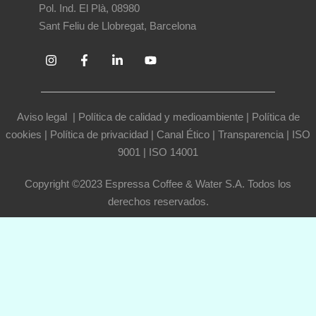
Pol. Ind. El Plà, 08980
Sant Feliu de Llobregat, Barcelona
Aviso legal
|
Política de calidad y medioambiente
|
Política de
cookies
|
Política de privacidad
|
Canal Ético
|
Transparencia
|
ISO
9001
|
ISO 14001
Copyright ©2023 Espressa Coffee & Water S.A. Todos los
derechos reservados.