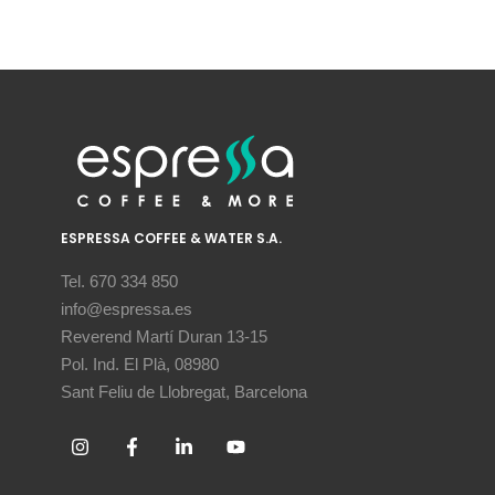
ESPRESSA COFFEE & WATER S.A.
Tel. 670 334 850
info@espressa.es
Reverend Martí Duran 13-15
Pol. Ind. El Plà, 08980
Sant Feliu de Llobregat, Barcelona