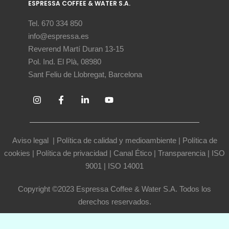
ESPRESSA COFFEE & WATER S.A.
Tel. 670 334 850
info@espressa.es
Reverend Martí Duran 13-15
Pol. Ind. El Plà, 08980
Sant Feliu de Llobregat, Barcelona
Aviso legal
|
Política de calidad y medioambiente
|
Política de
cookies
|
Política de privacidad
|
Canal Ético
|
Transparencia
|
ISO
9001
|
ISO 14001
Copyright ©2023 Espressa Coffee & Water S.A. Todos los
derechos reservados.