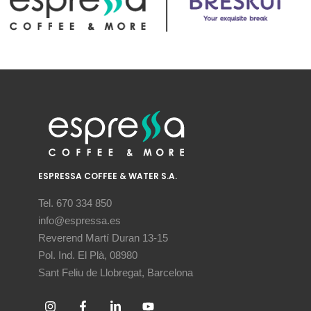
ESPRESSA COFFEE & WATER S.A.
Tel. 670 334 850
info@espressa.es
Reverend Martí Duran 13-15
Pol. Ind. El Plà, 08980
Sant Feliu de Llobregat, Barcelona