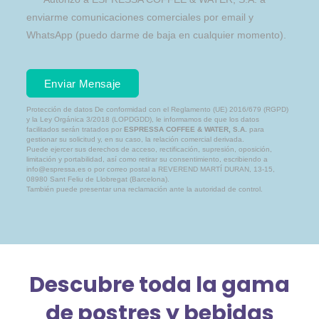
enviarme comunicaciones comerciales por email y
WhatsApp (puedo darme de baja en cualquier momento).
Enviar Mensaje
Protección de datos
De conformidad con el Reglamento (UE) 2016/679 (RGPD)
y la Ley Orgánica 3/2018 (LOPDGDD), le informamos de que los datos
facilitados serán tratados por
ESPRESSA COFFEE & WATER, S.A.
para
gestionar su solicitud y, en su caso, la relación comercial derivada.
Puede ejercer sus derechos de acceso, rectificación, supresión, oposición,
limitación y portabilidad, así como retirar su consentimiento, escribiendo a
info@espressa.es o por correo postal a REVEREND MARTÍ DURAN, 13-15,
08980 Sant Feliu de Llobregat (Barcelona).
También puede presentar una reclamación ante la autoridad de control.
Descubre toda la gama
de postres y bebidas