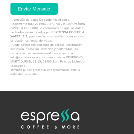
Enviar Mensaje
Protección de datos
De conformidad con el
Reglamento (UE) 2016/679 (RGPD) y la Ley Orgánica
3/2018 (LOPDGDD), le informamos de que los datos
facilitados serán tratados por
ESPRESSA COFFEE &
WATER, S.A.
para gestionar su solicitud y, en su caso,
la relación comercial derivada.
Puede ejercer sus derechos de acceso, rectificación,
supresión, oposición, limitación y portabilidad, así
como retirar su consentimiento, escribiendo a
info@espressa.es o por correo postal a REVEREND
MARTÍ DURAN, 13-15, 08980 Sant Feliu de Llobregat
(Barcelona).
También puede presentar una reclamación ante la
autoridad de control.