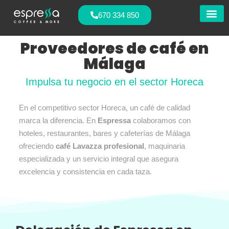
670 334 850
Nuestras
Proveedores de café en
Málaga
Impulsa tu negocio en el sector Horeca
En el competitivo sector Horeca, un café de calidad
marca la diferencia. En
Espressa
colaboramos con
hoteles, restaurantes, bares y cafeterías de Málaga
ofreciendo
café Lavazza profesional
, maquinaria
especializada y un servicio integral que asegura
excelencia y consistencia en cada taza.