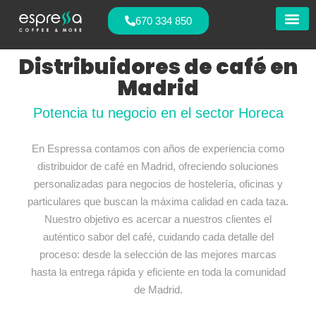
670 334 850
Nuestras
Distribuidores de café en
Madrid
Potencia tu negocio en el sector Horeca
En Espressa contamos con años de experiencia como
distribuidor de café en Madrid, ofreciendo soluciones
personalizadas para negocios de hostelería, oficinas y
particulares que buscan la máxima calidad en cada taza.
Nuestro objetivo es acercar a nuestros clientes el
auténtico sabor del café, cuidando cada detalle del
proceso: desde la selección de las mejores marcas
hasta la entrega rápida y eficiente en toda la comunidad
de Madrid.