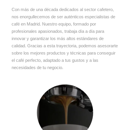
Con más de una década dedicados al sector cafetero,
nos enorgullecemos de ser auténticos especialistas de
café en Madrid. Nuestro equipo, formado por
profesionales apasionados, trabaja día a día para
innovar y garantizar los más altos estándares de
calidad. Gracias a esta trayectoria, podemos asesorarte
sobre los mejores productos y técnicas para conseguir
el café perfecto, adaptado a tus gustos y a las
necesidades de tu negocio.