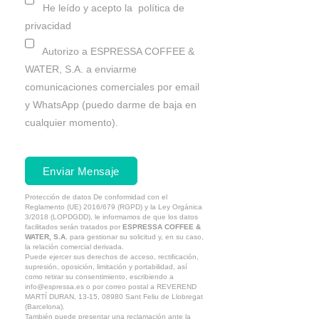
He leído y acepto la
política de
privacidad
Autorizo a ESPRESSA COFFEE &
WATER, S.A. a enviarme
comunicaciones comerciales por email
y WhatsApp (puedo darme de baja en
cualquier momento).
Enviar Mensaje
Protección de datos
De conformidad con el
Reglamento (UE) 2016/679 (RGPD) y la Ley Orgánica
3/2018 (LOPDGDD), le informamos de que los datos
facilitados serán tratados por
ESPRESSA COFFEE &
WATER, S.A.
para gestionar su solicitud y, en su caso,
la relación comercial derivada.
Puede ejercer sus derechos de acceso, rectificación,
supresión, oposición, limitación y portabilidad, así
como retirar su consentimiento, escribiendo a
info@espressa.es o por correo postal a REVEREND
MARTÍ DURAN, 13-15, 08980 Sant Feliu de Llobregat
(Barcelona).
También puede presentar una reclamación ante la