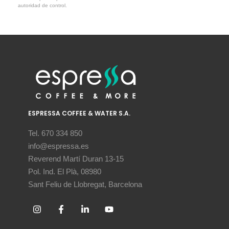
autoridad de control.
ESPRESSA COFFEE & WATER S.A.
Tel. 670 334 850
info@espressa.es
Reverend Martí Duran 13-15
Pol. Ind. El Plà, 08980
Sant Feliu de Llobregat, Barcelona