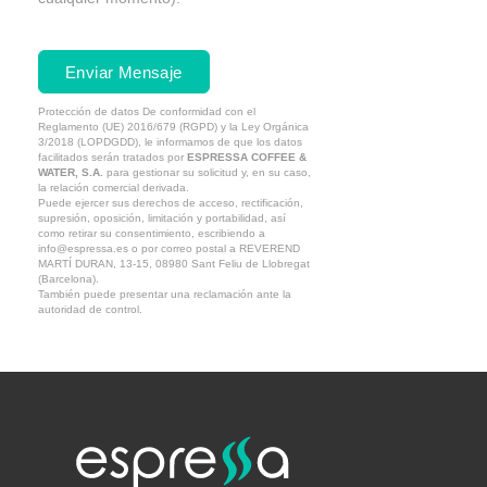
Enviar Mensaje
Protección de datos
De conformidad con el
Reglamento (UE) 2016/679 (RGPD) y la Ley Orgánica
3/2018 (LOPDGDD), le informamos de que los datos
facilitados serán tratados por
ESPRESSA COFFEE &
WATER, S.A.
para gestionar su solicitud y, en su caso,
la relación comercial derivada.
Puede ejercer sus derechos de acceso, rectificación,
supresión, oposición, limitación y portabilidad, así
como retirar su consentimiento, escribiendo a
info@espressa.es o por correo postal a REVEREND
MARTÍ DURAN, 13-15, 08980 Sant Feliu de Llobregat
(Barcelona).
También puede presentar una reclamación ante la
autoridad de control.