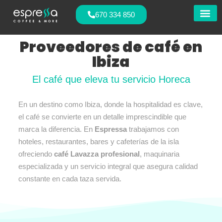
670 334 850
Nuestras
Proveedores de café en
Ibiza
El café que eleva tu servicio Horeca
En un destino como Ibiza, donde la hospitalidad es clave,
el café se convierte en un detalle imprescindible que
marca la diferencia. En
Espressa
trabajamos con
hoteles, restaurantes, bares y cafeterías de la isla
ofreciendo
café Lavazza profesional
, maquinaria
especializada y un servicio integral que asegura calidad
constante en cada taza servida.