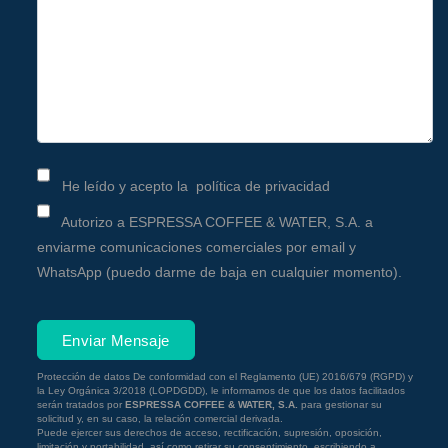
He leído y acepto la
política de privacidad
Autorizo a ESPRESSA COFFEE & WATER, S.A. a
enviarme comunicaciones comerciales por email y
WhatsApp (puedo darme de baja en cualquier momento).
Enviar Mensaje
Protección de datos
De conformidad con el Reglamento (UE) 2016/679 (RGPD) y
la Ley Orgánica 3/2018 (LOPDGDD), le informamos de que los datos facilitados
serán tratados por
ESPRESSA COFFEE & WATER, S.A.
para gestionar su
solicitud y, en su caso, la relación comercial derivada.
Puede ejercer sus derechos de acceso, rectificación, supresión, oposición,
limitación y portabilidad, así como retirar su consentimiento, escribiendo a