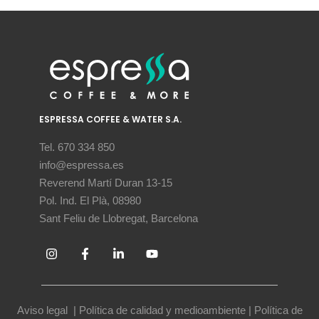
ESPRESSA COFFEE & WATER S.A.
Tel. 670 334 850
info@espressa.es
Reverend Martí Duran 13-15
Pol. Ind. El Plà, 08980
Sant Feliu de Llobregat, Barcelona
Aviso legal
|
Política de calidad y medioambiente
|
Política de