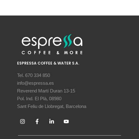
ESPRESSA COFFEE & WATER S.A.
Tel. 670 334 850
info@espressa.es
Reverend Martí Duran 13-15
Pol. Ind. El Plà, 08980
Sant Feliu de Llobregat, Barcelona