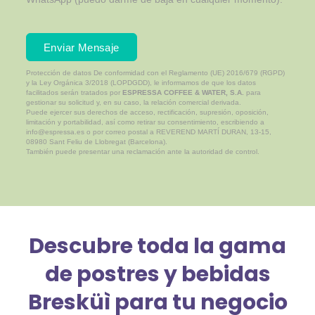
Enviar Mensaje
Protección de datos
De conformidad con el Reglamento (UE) 2016/679 (RGPD)
y la Ley Orgánica 3/2018 (LOPDGDD), le informamos de que los datos
facilitados serán tratados por
ESPRESSA COFFEE & WATER, S.A.
para
gestionar su solicitud y, en su caso, la relación comercial derivada.
Puede ejercer sus derechos de acceso, rectificación, supresión, oposición,
limitación y portabilidad, así como retirar su consentimiento, escribiendo a
info@espressa.es o por correo postal a REVEREND MARTÍ DURAN, 13-15,
08980 Sant Feliu de Llobregat (Barcelona).
También puede presentar una reclamación ante la autoridad de control.
Descubre toda la gama
de postres y bebidas
Bresküì para tu negocio