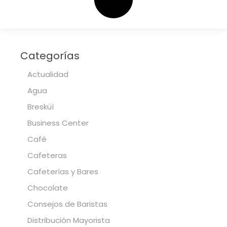
Categorías
Actualidad
Agua
Bresküì
Business Center
Café
Cafeteras
Cafeterías y Bares
Chocolate
Consejos de Baristas
Distribución Mayorista