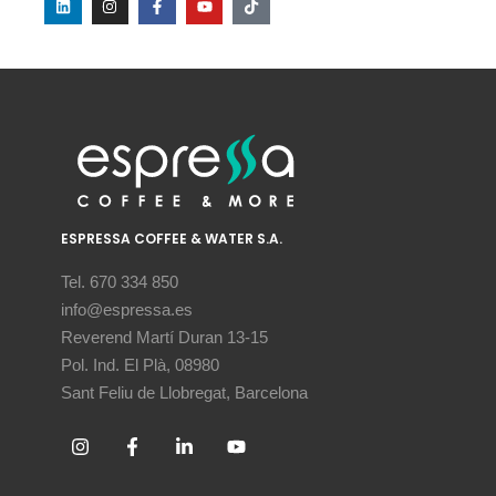
ESPRESSA COFFEE & WATER S.A.
Tel. 670 334 850
info@espressa.es
Reverend Martí Duran 13-15
Pol. Ind. El Plà, 08980
Sant Feliu de Llobregat, Barcelona