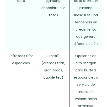
café
(ginseng,
de la oferta. El
chocolate a la
ginseng
taza)
Bresküì es una
tendencia en
crecimiento
que genera
diferenciación.
Refrescos fríos
Bresküì
Opciones de
especiales
(cremas frías,
alto margen
granizados,
para buffets
bubble tea)
estacionales o
servicio de
mediodía.
Presentación
atractiva.