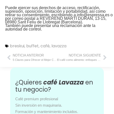
Puede ejercer sus derechos de acceso, rectificación,
supresión, oposición, limitación y portabilidad, así como
retirar su consentimiento, escribiendo a info@espressa.es o
por correo postal a REVEREND MARTÍ DURAN, 13-15,
08980 Sant Feliu de Llobregat (Barcelona).
También puede presentar una reclamación ante la
autoridad de control.
breskui
,
buffet
,
café
,
lavazza
NOTICIA ANTERIOR
NOTICIA SIGUIENTE
5 Claves para Ofrecer el Mejor Café para Buffet y Deleitar a tus Huéspedes
El café como alimento: enfoques farmacológicos de la cafeína en el inicio de un año orientado a la salud
¿Quieres
café Lavazza
en
tu negocio?
Café premium profesional
Sin inversión en maquinaria.
Formación y mantenimiento incluidos.