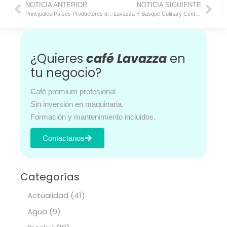
NOTICIA ANTERIOR
NOTICIA SIGUIENTE
Principales Países Productores de Café del Mundo y el Futuro de la Producción de Café
Lavazza Y Basque Culinary Center Firman Un Acuerdo Para Promover Juntos La Cultura Del Café En España
¿Quieres
café Lavazza
en
tu negocio?
Café premium profesional
Sin inversión en maquinaria.
Formación y mantenimiento incluidos.
Contactanos
Categorías
Actualidad
(41)
Agua
(9)