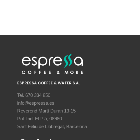
ESPRESSA COFFEE & WATER S.A.
Tel. 670 334 850
info@espressa.es
Reverend Martí Duran 13-15
Pol. Ind. El Plà, 08980
Sant Feliu de Llobregat, Barcelona