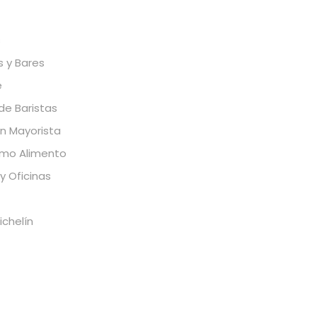
s
s y Bares
e
de Baristas
ón Mayorista
omo Alimento
y Oficinas
ichelín