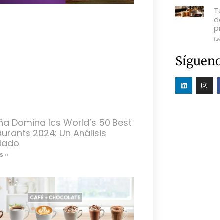
T
d
p
Le
Sígueno
ña Domina los World’s 50 Best
urants 2024: Un Análisis
llado
s »