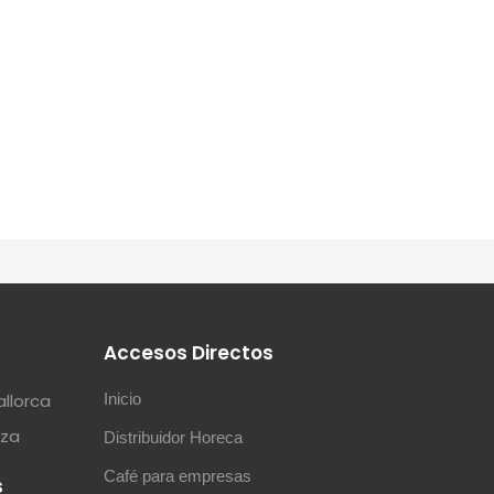
s
Accesos Directos
allorca
Inicio
iza
Distribuidor Horeca
Café para empresas
s