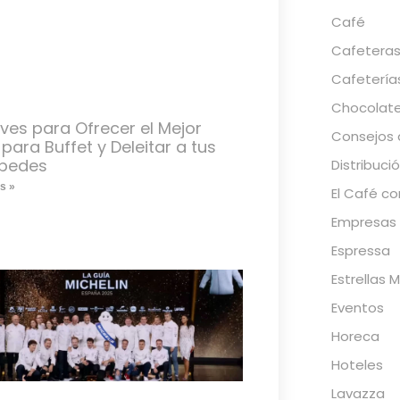
Café
Cafetera
Cafetería
Chocolat
ves para Ofrecer el Mejor
Consejos 
para Buffet y Deleitar a tus
pedes
Distribuci
s »
El Café c
Empresas 
Espressa
Estrellas M
Eventos
Horeca
Hoteles
Lavazza