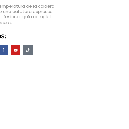
emperatura de la caldera
e una cafetera espresso
rofesional: guía completa
er más »
s: