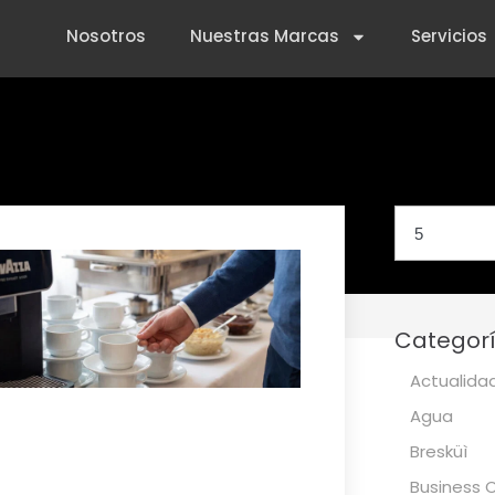
Nosotros
Nuestras Marcas
Servicios
Contactanos
Categor
Actualida
Agua
Bresküì
Business 