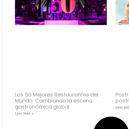
Los 50 Mejores Restaurantes del
Postr
Mundo: Cambiando la escena
postr
gastronómica global
Leer má
Leer más »