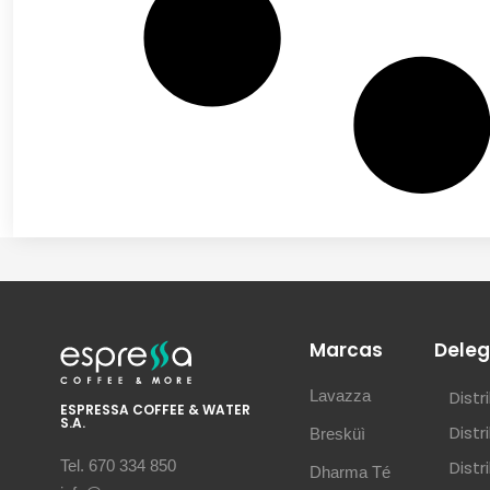
Marcas
Deleg
Lavazza
Dist
ESPRESSA COFFEE & WATER
S.A.
Dist
Bresküì
Dist
Tel. 670 334 850
Dharma Té