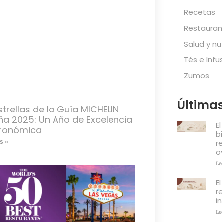
Recetas
Restauran
Salud y nu
Tés e Infu
Zumos
Últimas
strellas de la Guía MICHELIN
ña 2025: Un Año de Excelencia
E
ronómica
b
r
s »
o
Le
E
r
i
Le