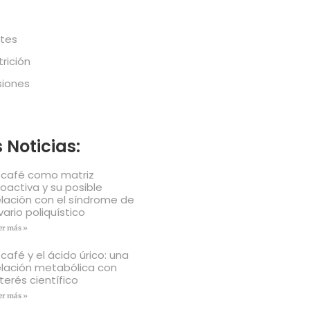
tes
trición
siones
 Noticias:
l café como matriz
ioactiva y su posible
elación con el síndrome de
vario poliquístico
er más »
l café y el ácido úrico: una
elación metabólica con
nterés científico
er más »