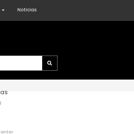
Noticias
ías
d
Center