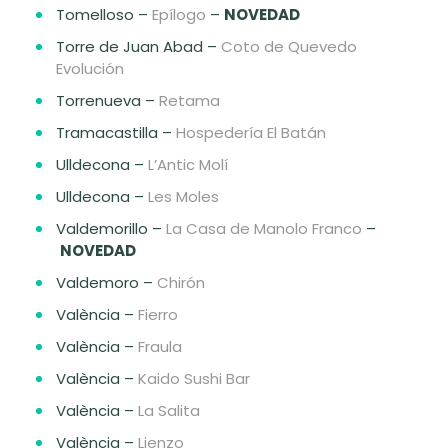
Tomelloso –
Epílogo
–
NOVEDAD
Torre de Juan Abad –
Coto de Quevedo
Evolución
Torrenueva –
Retama
Tramacastilla –
Hospedería El Batán
Ulldecona –
L’Antic Molí
Ulldecona –
Les Moles
Valdemorillo –
La Casa de Manolo Franco
–
NOVEDAD
Valdemoro –
Chirón
València –
Fierro
València –
Fraula
València –
Kaido Sushi Bar
València –
La Salita
València –
Lienzo