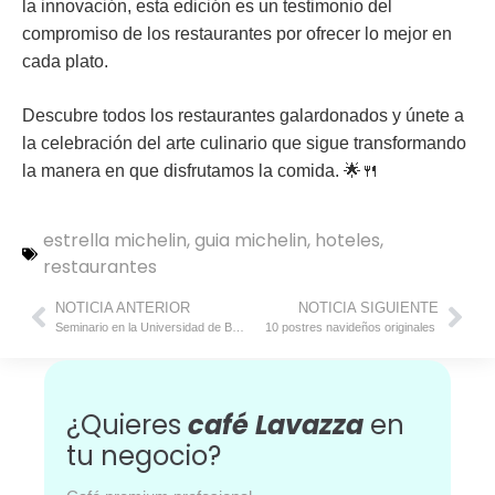
la innovación, esta edición es un testimonio del
compromiso de los restaurantes por ofrecer lo mejor en
cada plato.
Descubre todos los restaurantes galardonados y únete a
la celebración del arte culinario que sigue transformando
la manera en que disfrutamos la comida. 🌟🍴
estrella michelin
,
guia michelin
,
hoteles
,
restaurantes
NOTICIA ANTERIOR
NOTICIA SIGUIENTE
Seminario en la Universidad de Bolonia: Presentación de “El Café como Alimento” en el Mundo Académico
10 postres navideños originales
¿Quieres
café Lavazza
en
tu negocio?