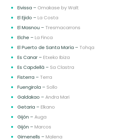
Eivissa –
Omakase by Walt
El Ejido –
La Costa
El Masnou –
Tresmacarrons
Elche –
La Finca
El Puerto de Santa María –
Tohqa
Es Canar –
Etxeko Ibiza
Es Capdellà –
Sa Clastra
Fisterra –
Terra
Fuengirola –
Sollo
Galdakao –
Andra Mari
Getaria –
Elkano
Gijón –
Auga
Gijón –
Marcos
Gimenells –
Malena