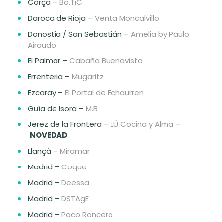
Corçà –
Bo.TiC
Daroca de Rioja –
Venta Moncalvillo
Donostia / San Sebastián –
Amelia by Paulo
Airaudo
El Palmar –
Cabaña Buenavista
Errenteria –
Mugaritz
Ezcaray –
El Portal de Echaurren
Guía de Isora –
M.B
Jerez de la Frontera –
LÚ Cocina y Alma
–
NOVEDAD
Llançà –
Miramar
Madrid –
Coque
Madrid –
Deessa
Madrid –
DSTAgE
Madrid –
Paco Roncero