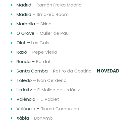
Madrid –
Ramón Freixa Madrid
Madrid –
Smoked Room
Marbella –
Skina
O Grove –
Culler de Pau
Olot –
Les Cols
Raxó –
Pepe Vieria
Ronda –
Bardal
Santa Comba –
Retiro da Costiña
–
NOVEDAD
Toledo –
Iván Cerdeño
Urdaitz –
El Molino de Urdániz
València –
El Poblet
València –
Ricard Camarena
Xàbia –
BonAmb