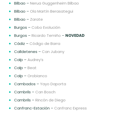
Bilbao –
Nerua Guggenheim Bilbao
Bilbao –
Ola Martín Berasategui
Bilbao –
Zarate
Burgos –
Cobo Evolución
Burgos –
Ricardo Temiño
–
NOVEDAD
Cádiz –
Código de Barra
Calldetenes –
Can Jubany
Calp –
Audrey’s
Calp –
Beat
Calp –
Orobianco
Cambados –
Yayo Daporta
Cambrils –
Can Bosch
Cambrils –
Rincón de Diego
Canfranc-Estación –
Canfranc Express