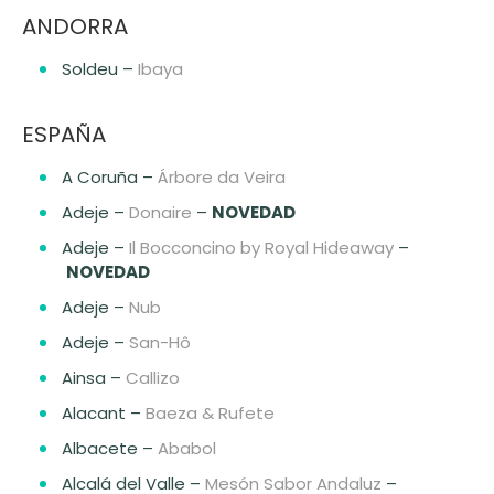
ANDORRA
Soldeu –
Ibaya
ESPAÑA
A Coruña –
Árbore da Veira
Adeje –
Donaire
–
NOVEDAD
Adeje –
Il Bocconcino by Royal Hideaway
–
NOVEDAD
Adeje –
Nub
Adeje –
San-Hô
Ainsa –
Callizo
Alacant –
Baeza & Rufete
Albacete –
Ababol
Alcalá del Valle –
Mesón Sabor Andaluz
–