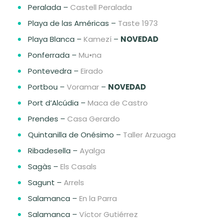
Peralada –
Castell Peralada
Playa de las Américas –
Taste 1973
Playa Blanca –
Kamezí
–
NOVEDAD
Ponferrada –
Mu•na
Pontevedra –
Eirado
Portbou –
Voramar
–
NOVEDAD
Port d’Alcúdia –
Maca de Castro
Prendes –
Casa Gerardo
Quintanilla de Onésimo –
Taller Arzuaga
Ribadesella –
Ayalga
Sagàs –
Els Casals
Sagunt –
Arrels
Salamanca –
En la Parra
Salamanca –
Víctor Gutiérrez