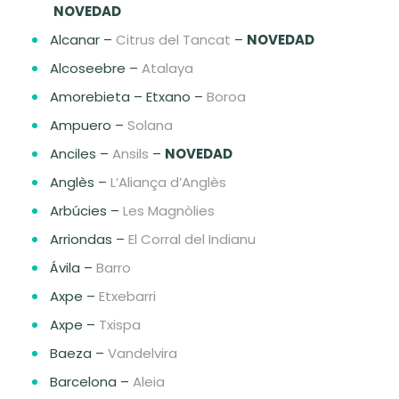
NOVEDAD
Alcanar –
Citrus del Tancat
–
NOVEDAD
Alcoseebre –
Atalaya
Amorebieta – Etxano –
Boroa
Ampuero –
Solana
Anciles –
Ansils
–
NOVEDAD
Anglès –
L’Aliança d’Anglès
Arbúcies –
Les Magnòlies
Arriondas –
El Corral del Indianu
Ávila –
Barro
Axpe –
Etxebarri
Axpe –
Txispa
Baeza –
Vandelvira
Barcelona –
Aleia