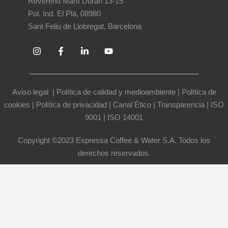
Reverend Martí Duran 13-15
Pol. Ind. El Plà, 08980
Sant Feliu de Llobregat, Barcelona
Aviso legal
|
Política de calidad y medioambiente
|
Política de
cookies
|
Política de privacidad
|
Canal Ético
|
Transparencia
|
ISO
9001
|
ISO 14001
Copyright ©2023 Espressa Coffee & Water S.A. Todos los
derechos reservados.