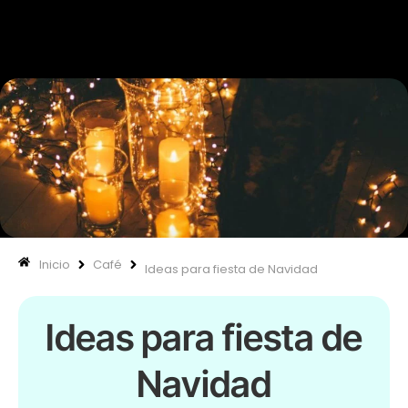
670 334 850
Nuestras
Inicio
Café
Ideas para fiesta de Navidad
Ideas para fiesta de
Navidad