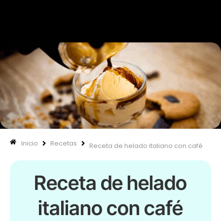
670 334 850
Nuestras
Inicio
Recetas
Receta de helado italiano con café
Receta de helado
italiano con café