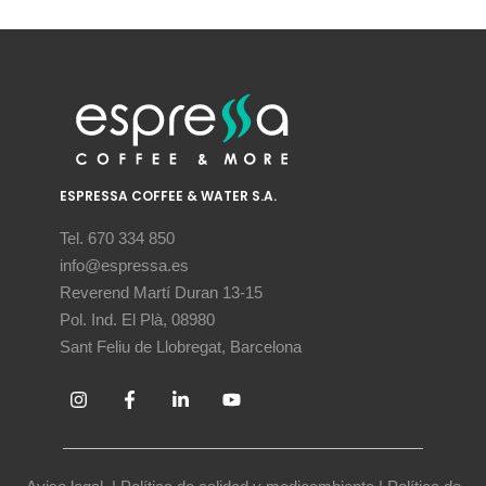
ESPRESSA COFFEE & WATER S.A.
Tel. 670 334 850
info@espressa.es
Reverend Martí Duran 13-15
Pol. Ind. El Plà, 08980
Sant Feliu de Llobregat, Barcelona