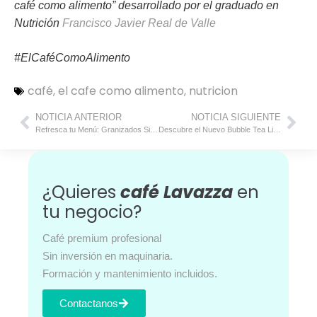
café como alimento” desarrollado por el graduado en
Nutrición
Francisco Javier Real de Valle
#ElCaféComoAlimento
café
,
el cafe como alimento
,
nutricion
NOTICIA ANTERIOR
NOTICIA SIGUIENTE
Refresca tu Menú: Granizados Sin Azúcar Bresküì, el Equilibrio Perfecto entre Salud y Sabor
Descubre el Nuevo Bubble Tea Listo para Beber que revoluciona el Mundo de las Bebidas Refrescantes
¿Quieres
café Lavazza
en
tu negocio?
Café premium profesional
Sin inversión en maquinaria.
Formación y mantenimiento incluidos.
Contactanos