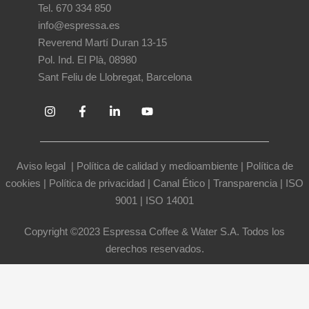
Tel. 670 334 850
info@espressa.es
Reverend Martí Duran 13-15
Pol. Ind. El Plà, 08980
Sant Feliu de Llobregat, Barcelona
Aviso legal
|
Política de calidad y medioambiente
|
Política de
cookies
|
Política de privacidad
|
Canal Ético
|
Transparencia
|
ISO
9001
|
ISO 14001
Copyright ©2023 Espressa Coffee & Water S.A. Todos los
derechos reservados.