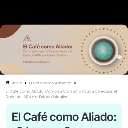
670 334 850
Nuestras
Inicio
El Café como Alimento
El Café como Aliado: Cómo su Consumo Ayuda a Reducir el
Daño del ADN y el Estrés Oxidativo
El Café como Aliado: