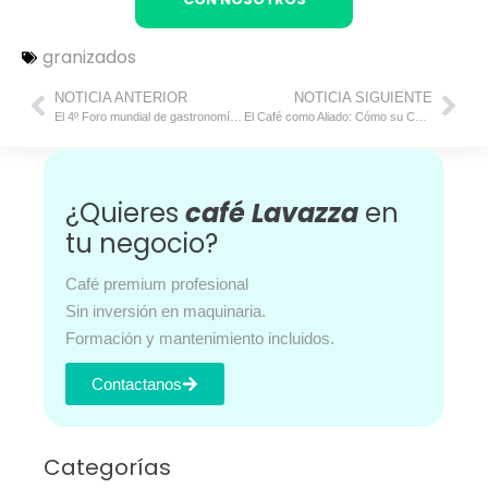
granizados
NOTICIA ANTERIOR
NOTICIA SIGUIENTE
El 4º Foro mundial de gastronomía sostenible revoluciona la hostelería
El Café como Aliado: Cómo su Consumo Ayuda a Reducir el Daño del ADN y el Estrés Oxidativo
¿Quieres
café Lavazza
en
tu negocio?
Café premium profesional
Sin inversión en maquinaria.
Formación y mantenimiento incluidos.
Contactanos
Categorías