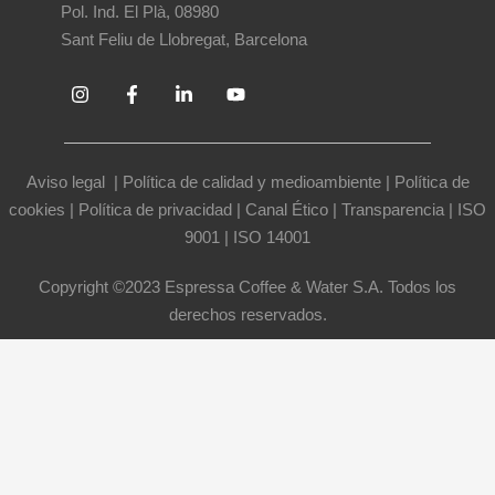
Pol. Ind. El Plà, 08980
Sant Feliu de Llobregat, Barcelona
Aviso legal
|
Política de calidad y medioambiente
|
Política de
cookies
|
Política de privacidad
|
Canal Ético
|
Transparencia
|
ISO
9001
|
ISO 14001
Copyright ©2023 Espressa Coffee & Water S.A. Todos los
derechos reservados.