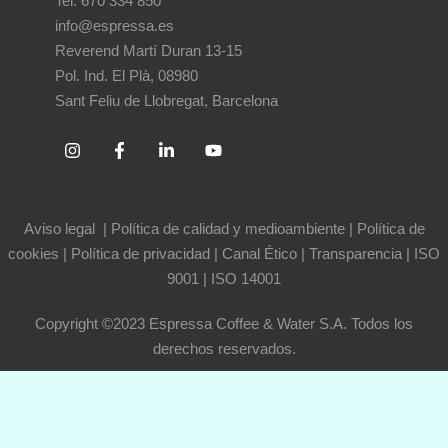
Tel. 670 334 850
info@espressa.es
Reverend Martí Duran 13-15
Pol. Ind. El Plà, 08980
Sant Feliu de Llobregat, Barcelona
Aviso legal
|
Política de calidad y medioambiente
|
Política de
cookies
|
Política de privacidad
|
Canal Ético
|
Transparencia
|
ISO
9001
|
ISO 14001
Copyright ©2023 Espressa Coffee & Water S.A. Todos los
derechos reservados.