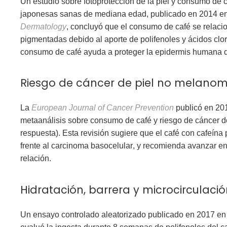
Un estudio sobre
fotoprotección de la piel y consumo de 
japonesas sanas de mediana edad
, publicado en 2014 e
Dermatology
, concluyó que el
consumo de café
se relaci
pigmentadas
debido al aporte de
polifenoles
y
ácidos clo
consumo de café
ayuda a proteger la epidermis humana d
Riesgo de cáncer de piel no melano
La
European Journal of Cancer Prevention
publicó en 20
metaanálisis
sobre
consumo de café
y
riesgo de cáncer 
respuesta). Esta revisión sugiere que el
café con cafeína
frente al
carcinoma basocelular
, y recomienda
avanzar en
relación.
Hidratación, barrera y microcirculaci
Un
ensayo controlado aleatorizado
publicado en 2017 e