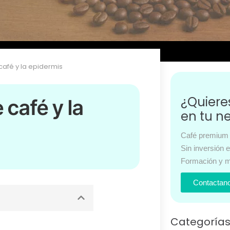
café y la epidermis
¿Quier
 café y la
en tu n
Café premium 
Sin inversión 
Formación y m
Contactan
Categoría