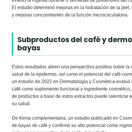
evaluó la
ingesta durante 8 semanas
de
polifenoles del c
El estudio
determinó mejoras
en la
hidratación de la piel
,
y
mejoras concomitantes de la función microcirculatoria
.
Subproductos del café y dermo
bayas
Estos resultados abren una perspectiva positiva sobre la
salud de la epidermis
, así como el potencial del café co
un estudio de 2022 en
Dermatología y Cosmética
evaluó 
café
como
suplemento funcional
y
ingrediente cosmético
de productos a base de estos extractos
puede ralentizar e
su salud
.
De forma complementaria, un estudio publicado en
Cosme
de bayas de café
y confirmó su
alto potencial
como
ingred