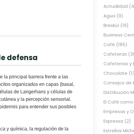
Actualidad
(4
Agua
(9)
Bresküì
(19)
Business Cen
Café
(185)
Cafeteras
(3
de defensa
Cafeterías y 
Chocolate
(1
 la principal barrera frente a las
Consejos de 
citos
organizados en capas (basal,
Distribución 
élulas de Langerhans
y
células de
cutánea y la percepción sensorial.
El Café como
epidermis para entender sus posibles
Empresas y Of
Espressa
(2)
ica y química
, la
regulación de la
Estrellas Mich