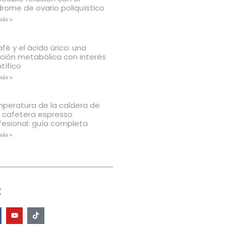
drome de ovario poliquístico
más »
afé y el ácido úrico: una
ación metabólica con interés
tífico
más »
peratura de la caldera de
 cafetera espresso
fesional: guía completa
más »
: