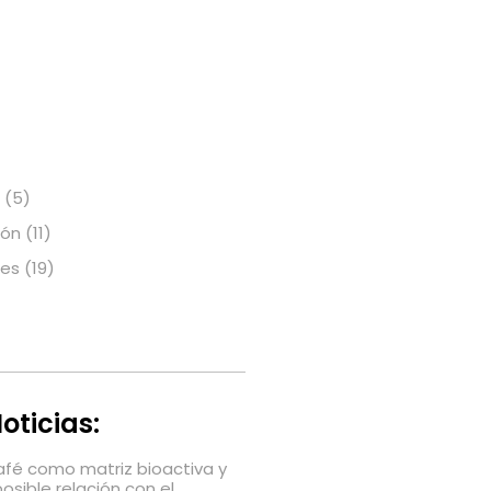
(5)
ión
(11)
nes
(19)
oticias:
café como matriz bioactiva y
posible relación con el