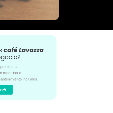
es
café Lavazza
egocio?
profesional
en maquinaria.
antenimiento incluidos.
os
s