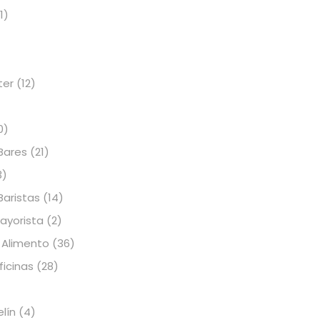
1)
ter
(12)
0)
Bares
(21)
3)
Baristas
(14)
Mayorista
(2)
 Alimento
(36)
icinas
(28)
elín
(4)