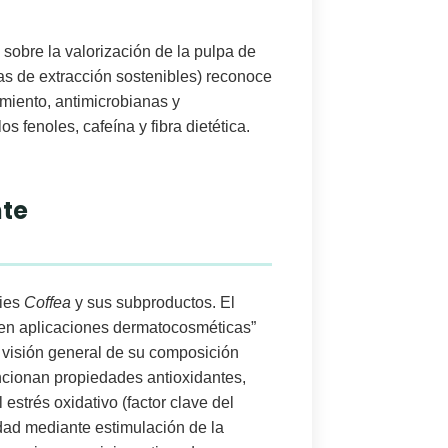
sobre la
valorización de la pulpa de
s de extracción sostenibles) reconoce
imiento, antimicrobianas y
llos
fenoles, cafeína y fibra dietética
.
nte
cies
Coffea
y sus subproductos. El
 en aplicaciones dermatocosméticas
”
a
visión general
de su
composición
cionan propiedades antioxidantes,
l estrés oxidativo
(factor clave del
dad
mediante
estimulación de la