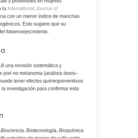
café y polifenoles en mujeres
n la
International Journal of
ona con un
menor índice de manchas
rogénicos
. Esto sugiere que su
el fotoenvejecimiento
.
ma
18 una
revisión sistemática y
de piel no melanoma
(análisis dosis–
puede tener
efectos quimiopreventivos
 la investigación
para confirmar esta
ón
n
Biociencia, Biotecnología, Bioquímica