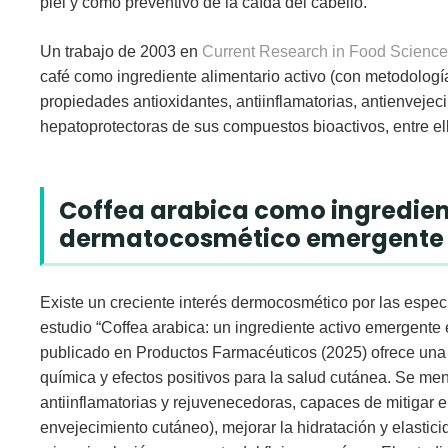
piel y como
preventivo de la caída del cabello
.
Un trabajo de 2003 en
Current Research in Food Science
café
como
ingrediente alimentario activo
(con metodología
propiedades antioxidantes, antiinflamatorias, antienvejec
hepatoprotectoras
de sus compuestos bioactivos, entre e
Coffea arabica como ingredie
dermatocosmético emergente
Existe un
creciente interés dermocosmético
por las espe
estudio “
Coffea arabica: un ingrediente activo emergente
publicado en
Productos Farmacéuticos (2025)
ofrece un
química
y
efectos positivos
para la
salud cutánea
. Se
men
antiinflamatorias y rejuvenecedoras
, capaces de
mitigar e
envejecimiento cutáneo),
mejorar la hidratación
y
elastici