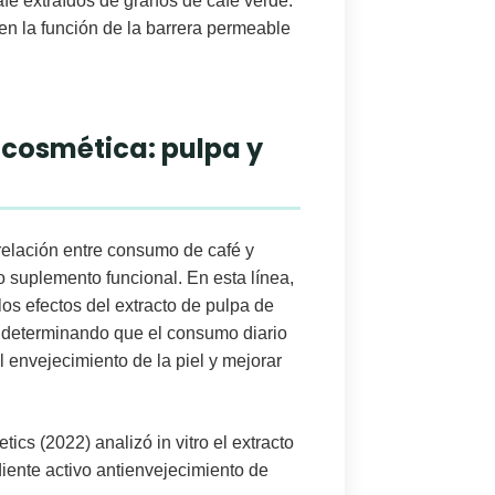
afé
extraídos de
granos de café verde
.
 en la
función de la barrera permeable
cosmética: pulpa y
 relación entre consumo de café y
mo
suplemento funcional
. En esta línea,
los
efectos del extracto de pulpa de
, determinando que el
consumo diario
l envejecimiento de la piel
y
mejorar
tics (2022)
analizó
in vitro
el
extracto
iente activo antienvejecimiento
de