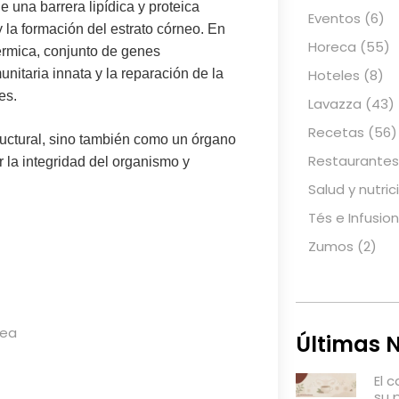
de una
barrera lipídica y proteica
Eventos
(6)
y la formación del
estrato córneo
. En
Horeca
(55)
érmica
, conjunto de genes
Hoteles
(8)
unitaria innata
y la
reparación de la
es.
Lavazza
(43)
Recetas
(56)
ructural, sino también como un
órgano
Restaurantes
 la integridad del organismo y
Salud y nutric
Tés e Infusio
Zumos
(2)
nea
Últimas N
El 
su 