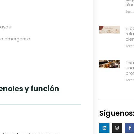
sín
Leer 
bayas
El c
rel
co emergente
cien
Leer 
Tem
una
pro
Leer 
fenoles y función
Síguenos