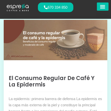
670 334 850
Nuestras
El Consumo Regular De Café Y
La Epidermis
La epidermis: primera barrera de defensa La epidermis es
la capa más externa de la piel y constituye la principal