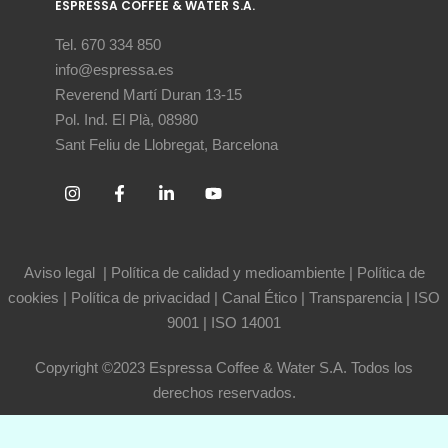
ESPRESSA COFFEE & WATER S.A.
Tel. 670 334 850
info@espressa.es
Reverend Martí Duran 13-15
Pol. Ind. El Plà, 08980
Sant Feliu de Llobregat, Barcelona
Aviso legal
|
Política de calidad y medioambiente
|
Política de
cookies
|
Política de privacidad
|
Canal Ético
|
Transparencia
|
ISO
9001
|
ISO 14001
Copyright ©2023 Espressa Coffee & Water S.A. Todos los
derechos reservados.