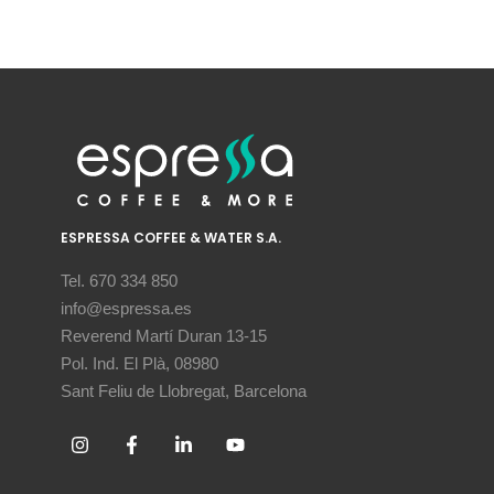
ESPRESSA COFFEE & WATER S.A.
Tel. 670 334 850
info@espressa.es
Reverend Martí Duran 13-15
Pol. Ind. El Plà, 08980
Sant Feliu de Llobregat, Barcelona