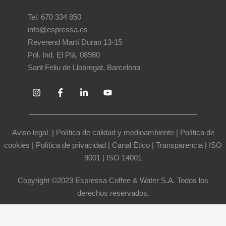
Tel. 670 334 850
info@espressa.es
Reverend Martí Duran 13-15
Pol. Ind. El Plà, 08980
Sant Feliu de Llobregat, Barcelona
Aviso legal
|
Política de calidad y medioambiente
|
Política de
cookies
|
Política de privacidad
|
Canal Ético
|
Transparencia
|
ISO
9001
|
ISO 14001
Copyright ©2023 Espressa Coffee & Water S.A. Todos los
derechos reservados.