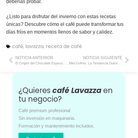
deberías probar.
¿Listo para disfrutar del invierno con estas recetas
únicas?
Descubre cómo el café puede transformar tus
días fríos en momentos llenos de sabor y calidez.
café
,
lavazza
,
receta de café
NOTICIA ANTERIOR
NOTICIA SIGUIENTE
El Origen del Chocolate Espeso: Una Tradición Muy Española
Mini Gofres: La Tendencia Dulce Que Triunfa en la Hostelería
¿Quieres
café Lavazza
en
tu negocio?
Café premium profesional
Sin inversión en maquinaria.
Formación y mantenimiento incluidos.