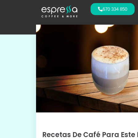
670 334 850
Recetas De Café Para Este I