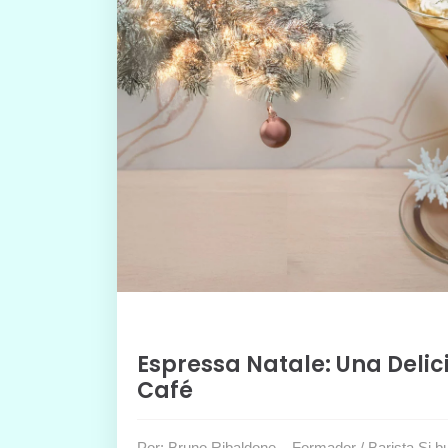
Espressa Natale: Una Deli
Café
Por: Bruno Ribaldone – Formador / Barista Si 