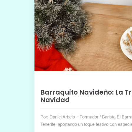
Barraquito Navideño: La T
Navidad
Por: Daniel Arbelo – Formador / Barista El Barr
Tenerife, aportando un toque festivo con espe