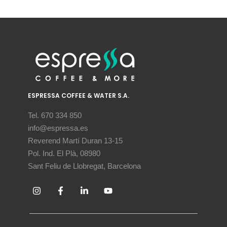
ESPRESSA COFFEE & WATER S.A.
Tel. 670 334 850
info@espressa.es
Reverend Martí Duran 13-15
Pol. Ind. El Plà, 08980
Sant Feliu de Llobregat, Barcelona