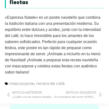
fiestas
«Espressa Natale» es un postre navideño que combina
la tradición italiana con una presentación moderna. Su
equilibrio entre dulzura y acidez, junto con la intensidad
del café, lo hace irresistible para los amantes de los
sabores sofisticados. Perfecto para cualquier ocasión
festiva, este postre es tan rápido de preparar como
impresionante de servir. ¡Anímate a incluirlo en tu menú
de Navidad! ¡Anímate a preparar esta receta navideña
con mascarpone y celebra estas fiestas con auténtico
sabor italiano!
mascarpone
,
receta de café
NOTICIA ANTERIOR
NOTICIA SIGUIENTE
¿Cuáles son las mejores bebidas calientes para el invierno?
El crecimiento del sector HORECA y su importancia en el mercado del café