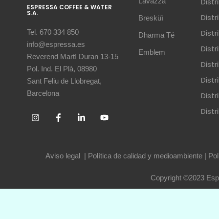
Lavazza
Dist
ESPRESSA COFFEE & WATER
S.A.
Dist
Bresküì
Dist
Tel. 670 334 850
Dharma Té
info@espressa.es
Dist
Emblem
Reverend Martí Duran 13-15
Distr
Pol. Ind. El Plà, 08980
Distr
Sant Feliu de Llobregat,
Barcelona
Dist
Dist
Aviso legal
|
Política de calidad y medioambiente
|
Pol
Copyright ©2023 Espr