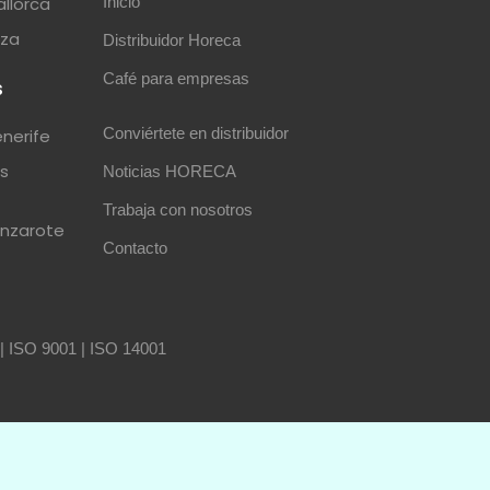
allorca
Inicio
iza
Distribuidor Horeca
Café para empresas
s
Conviértete en distribuidor
enerife
as
Noticias HORECA
Trabaja con nosotros
anzarote
Contacto
|
ISO 9001
|
ISO 14001