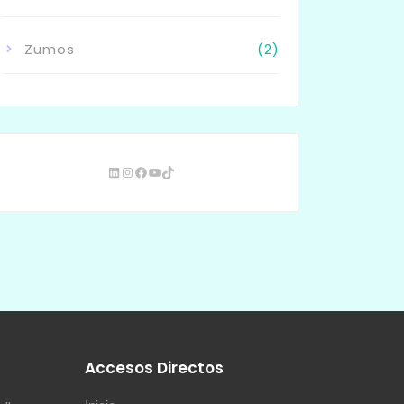
Zumos
(2)
s
Accesos Directos