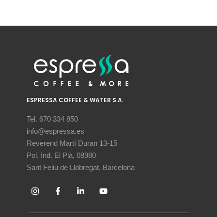
ESPRESSA COFFEE & WATER S.A.
Tel. 670 334 850
info@espressa.es
Reverend Martí Duran 13-15
Pol. Ind. El Plà, 08980
Sant Feliu de Llobregat, Barcelona