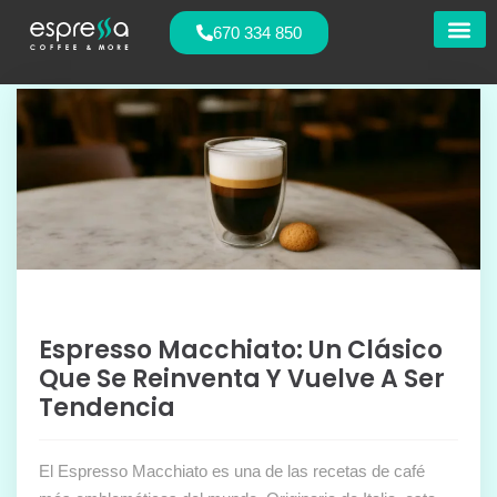
670 334 850
Nuestras
Espresso Macchiato: Un Clásico
Que Se Reinventa Y Vuelve A Ser
Tendencia
El Espresso Macchiato es una de las recetas de café