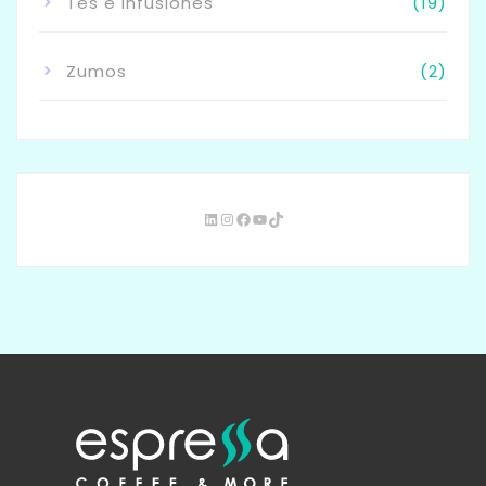
Tés e Infusiones
(19)
Zumos
(2)