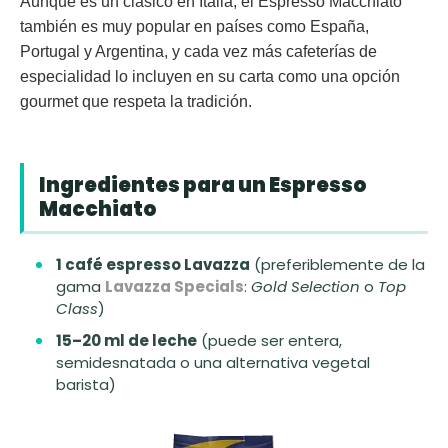
Aunque es un clásico en Italia, el Espresso Macchiato
también es muy popular en países como España,
Portugal y Argentina, y cada vez más cafeterías de
especialidad lo incluyen en su carta como una opción
gourmet que respeta la tradición.
Ingredientes para un Espresso
Macchiato
1 café espresso Lavazza
(preferiblemente de la
gama
Lavazza Specials
:
Gold Selection
o
Top
Class
)
15–20 ml de leche
(puede ser entera,
semidesnatada o una alternativa vegetal
barista)