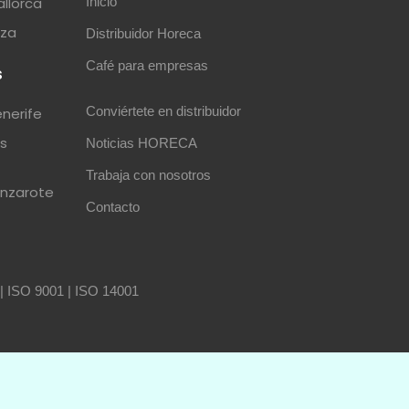
allorca
Inicio
iza
Distribuidor Horeca
Café para empresas
s
Conviértete en distribuidor
enerife
as
Noticias HORECA
Trabaja con nosotros
anzarote
Contacto
|
ISO 9001
|
ISO 14001