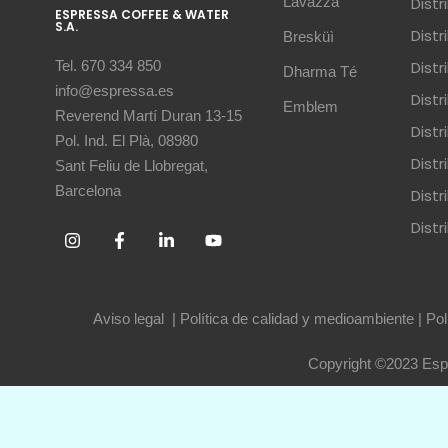
Lavazza
Dist
ESPRESSA COFFEE & WATER
S.A.
Dist
Bresküì
Dist
Tel. 670 334 850
Dharma Té
info@espressa.es
Dist
Emblem
Reverend Martí Duran 13-15
Distr
Pol. Ind. El Plà, 08980
Distr
Sant Feliu de Llobregat,
Barcelona
Dist
Dist
Aviso legal
|
Política de calidad y medioambiente
|
Pol
Copyright ©2023 Espr