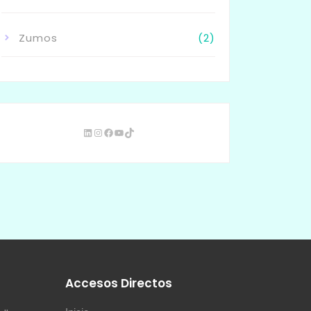
Zumos
(2)
s
Accesos Directos