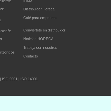
allorca
Inicio
iza
Distribuidor Horeca
Café para empresas
s
Conviértete en distribuidor
enerife
as
Noticias HORECA
Trabaja con nosotros
anzarote
Contacto
|
ISO 9001
|
ISO 14001