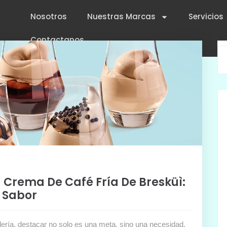
Nosotros
Nuestras Marcas
Servicios
Contactanos
 Crema De Café Fría De Bresküì:
Y Sabor
ería, destacar no solo es una meta, sino una necesidad.