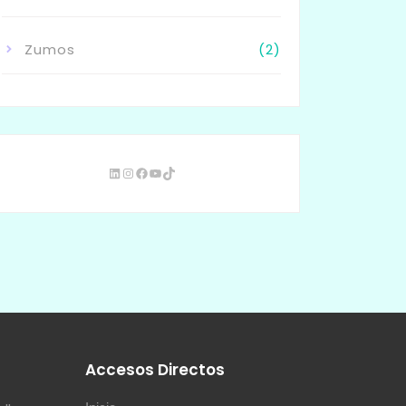
Zumos
(2)
s
Accesos Directos