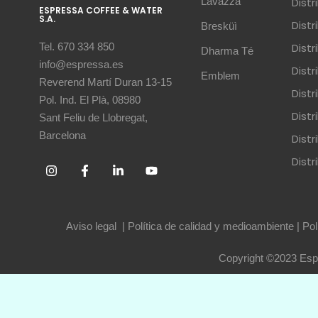
Lavazza
Dist
ESPRESSA COFFEE & WATER
S.A.
Dist
Bresküì
Dist
Tel. 670 334 850
Dharma Té
info@espressa.es
Dist
Emblem
Reverend Martí Duran 13-15
Distr
Pol. Ind. El Plà, 08980
Distr
Sant Feliu de Llobregat,
Barcelona
Dist
Dist
Aviso legal
|
Política de calidad y medioambiente
|
Pol
Copyright ©2023 Espr