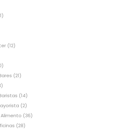
s
1)
ter
(12)
0)
Bares
(21)
3)
Baristas
(14)
Mayorista
(2)
 Alimento
(36)
icinas
(28)