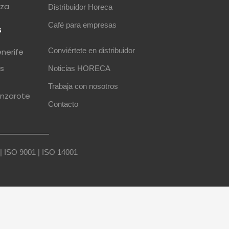
iza
Distribuidor Horeca
Café para empresas
s
Conviértete en distribuidor
enerife
as
Noticias HORECA
Trabaja con nosotros
anzarote
Contacto
|
ISO 9001
|
ISO 14001