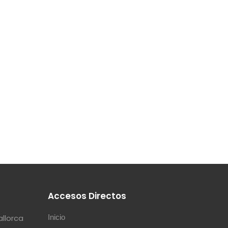
s
Accesos Directos
allorca
Inicio