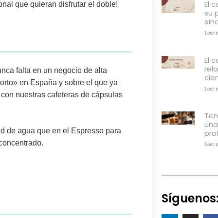
El 
nal que quieran disfrutar el doble!
su 
sín
Leer 
El c
rel
unca falta en un negocio de alta
cien
corto» en España y sobre el que ya
Leer 
con nuestras cafeteras de cápsulas
Tem
una
tad de agua que en el Espresso para
pro
 concentrado.
Leer 
Síguenos