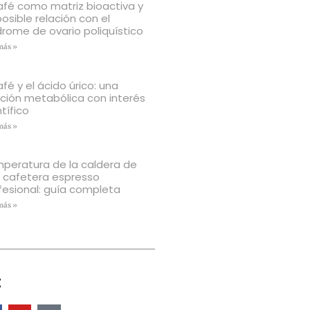
café como matriz bioactiva y
posible relación con el
drome de ovario poliquístico
más »
afé y el ácido úrico: una
ación metabólica con interés
tífico
más »
peratura de la caldera de
 cafetera espresso
fesional: guía completa
más »
: