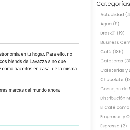
Categoría
Actualidad
(4
Agua
(9)
Bresküì
(19)
Business Cen
Café
(185)
tronomía en tu hogar. Para ello, no
Cafeteras
(3
ticos blends de Lavazza sino que
 y cómo hacerlos
en casa de la misma
Cafeterías y 
Chocolate
(1
Consejos de 
ejores marcas del mundo ahora
Distribución 
El Café como
Empresas y Of
Espressa
(2)