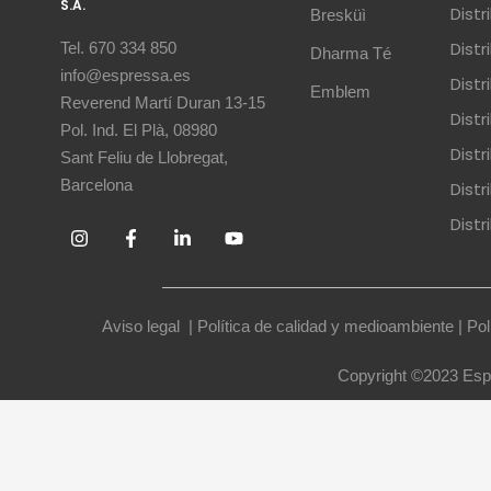
S.A.
Dist
Bresküì
Dist
Tel. 670 334 850
Dharma Té
info@espressa.es
Dist
Emblem
Reverend Martí Duran 13-15
Distr
Pol. Ind. El Plà, 08980
Distr
Sant Feliu de Llobregat,
Barcelona
Dist
Dist
Aviso legal
|
Política de calidad y medioambiente
|
Pol
Copyright ©2023 Espr