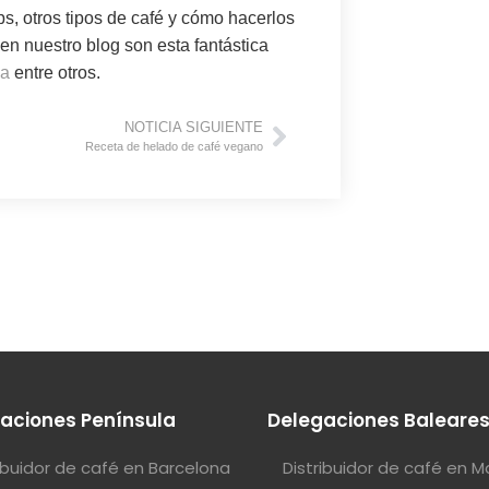
s, otros tipos de café y cómo hacerlos
n nuestro blog son esta fantástica
na
entre otros.
NOTICIA SIGUIENTE
Receta de helado de café vegano
aciones Península
Delegaciones Baleare
ribuidor de café en Barcelona
Distribuidor de café en M