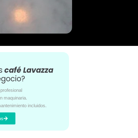
es
café Lavazza
egocio?
profesional
en maquinaria.
antenimiento incluidos.
os