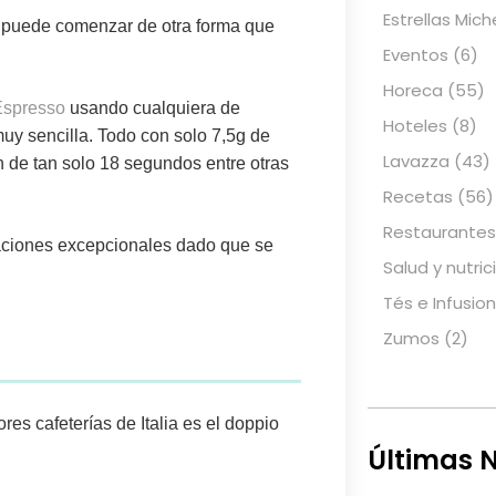
Estrellas Mich
no puede comenzar de otra forma que
Eventos
(6)
Horeca
(55)
Espresso
usando cualquiera de
Hoteles
(8)
y sencilla. Todo con solo 7,5g de
Lavazza
(43)
 de tan solo 18 segundos entre otras
Recetas
(56)
Restaurantes
araciones excepcionales dado que se
Salud y nutric
Tés e Infusio
Zumos
(2)
es cafeterías de Italia es el
doppio
Últimas N