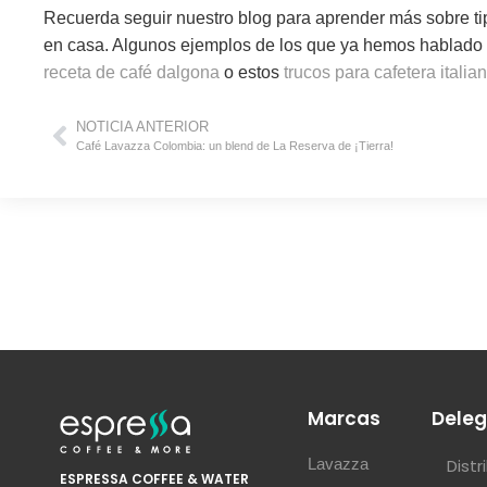
Recuerda seguir nuestro blog para aprender más sobre tip
en casa. Algunos ejemplos de los que ya hemos hablado e
receta de café dalgona
o estos
trucos para cafetera italia
NOTICIA ANTERIOR
Café Lavazza Colombia: un blend de La Reserva de ¡Tierra!
Marcas
Deleg
Lavazza
Dist
ESPRESSA COFFEE & WATER