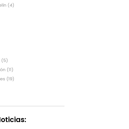
elín
(4)
(5)
ión
(11)
nes
(19)
oticias: