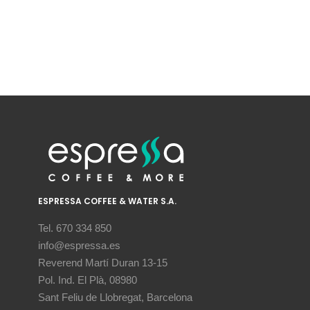
ESPRESSA COFFEE & WATER S.A.
Tel. 670 334 850
info@espressa.es
Reverend Martí Duran 13-15
Pol. Ind. El Plà, 08980
Sant Feliu de Llobregat, Barcelona