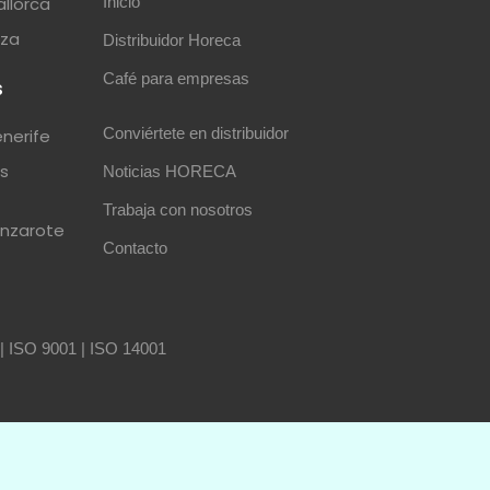
allorca
Inicio
iza
Distribuidor Horeca
Café para empresas
s
Conviértete en distribuidor
enerife
as
Noticias HORECA
Trabaja con nosotros
anzarote
Contacto
|
ISO 9001
|
ISO 14001