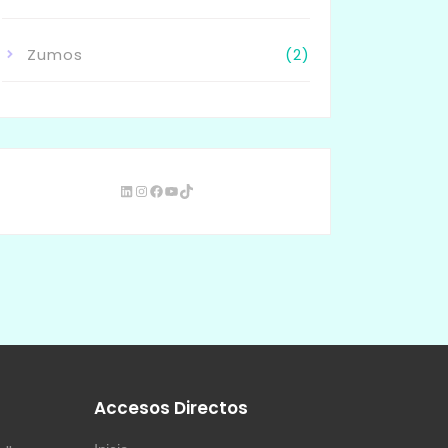
Zumos
(2)
s
Accesos Directos