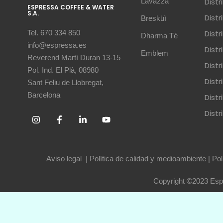
Lavazza
Dist
ESPRESSA COFFEE & WATER
S.A.
Dist
Bresküì
Dist
Tel. 670 334 850
Dharma Té
info@espressa.es
Dist
Emblem
Reverend Martí Duran 13-15
Distr
Pol. Ind. El Plà, 08980
Distr
Sant Feliu de Llobregat,
Barcelona
Dist
Dist
Aviso legal
|
Política de calidad y medioambiente
|
Pol
Copyright ©2023 Espr