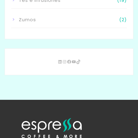
Tés e Infusiones
(19)
Zumos
(2)