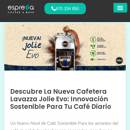
670 334 850
Nuestras
Descubre La Nueva Cafetera
Lavazza Jolie Evo: Innovación
Sostenible Para Tu Café Diario
Un Nuevo Nivel de Café Sostenible Para los amantes del