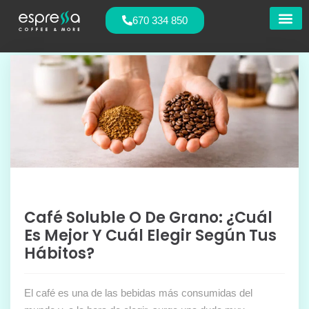
670 334 850
Nuestras
Café Soluble O De Grano: ¿cuál
Es Mejor Y Cuál Elegir Según Tus
Hábitos?
El café es una de las bebidas más consumidas del