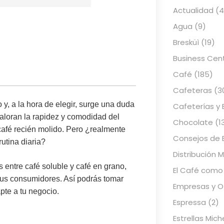
Actualidad
(4
Agua
(9)
Bresküì
(19)
Business Cen
Café
(185)
Cafeteras
(3
, a la hora de elegir, surge una duda
Cafeterías y 
valoran la rapidez y comodidad del
Chocolate
(1
l café recién molido. Pero ¿realmente
Consejos de 
rutina diaria?
Distribución 
s entre café soluble y café en grano
,
El Café como
e tus consumidores. Así podrás tomar
Empresas y Of
apte a tu negocio.
Espressa
(2)
Estrellas Mich