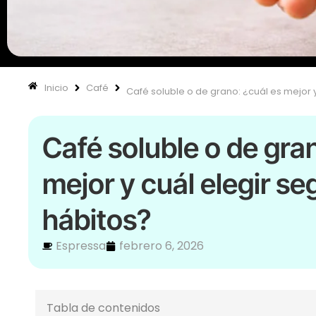
Inicio
Café
Café soluble o de grano: ¿cuál es mejor 
Café soluble o de gra
mejor y cuál elegir se
hábitos?
Espressa
febrero 6, 2026
Tabla de contenidos