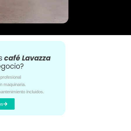
es
café Lavazza
egocio?
profesional
en maquinaria.
antenimiento incluidos.
os
s