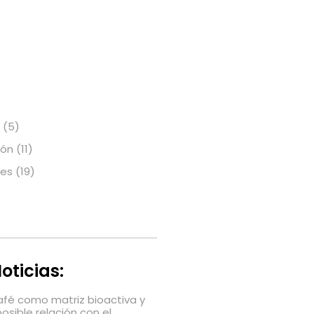
(5)
ión
(11)
nes
(19)
oticias:
café como matriz bioactiva y
posible relación con el