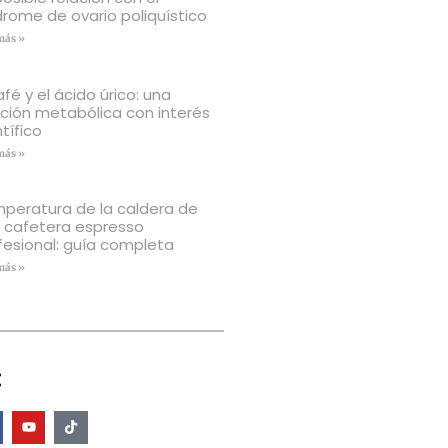
drome de ovario poliquístico
más »
afé y el ácido úrico: una
ación metabólica con interés
tífico
más »
peratura de la caldera de
 cafetera espresso
fesional: guía completa
más »
: