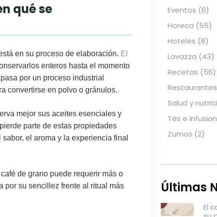
en qué se
Eventos
(6)
Horeca
(55)
Hoteles
(8)
está en su proceso de elaboración
.
El
Lavazza
(43)
 conservarlos enteros hasta el momento
Recetas
(56)
 pasa por un proceso industrial
Restaurantes
ra convertirse en polvo o gránulos.
Salud y nutric
serva mejor sus aceites esenciales y
Tés e Infusio
 pierde parte de estas propiedades
Zumos
(2)
 sabor, el aroma y la experiencia final
 café de grano puede requerir más o
Últimas N
por su sencillez frente al ritual más
El 
su 