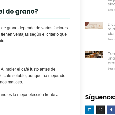
sín
 el de grano?
Leer 
El c
l de grano
depende de varios factores.
rel
cien
tienen ventajas según el criterio que
Leer 
nto.
Tem
una
pro
.
Al moler el café
justo antes de
Leer 
El café soluble, aunque ha mejorado
enos matices.
rano es la mejor elección frente al
Síguenos