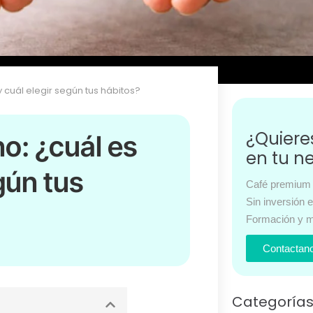
y cuál elegir según tus hábitos?
¿Quier
no: ¿cuál es
en tu n
gún tus
Café premium 
Sin inversión 
Formación y m
Contactan
Categoría