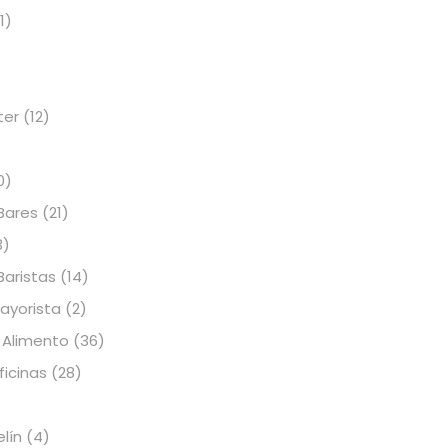
1)
ter
(12)
0)
Bares
(21)
3)
Baristas
(14)
Mayorista
(2)
 Alimento
(36)
icinas
(28)
elín
(4)