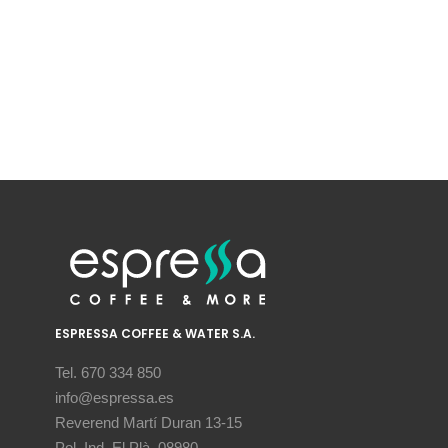
ESPRESSA COFFEE & WATER S.A.
Tel. 670 334 850
info@espressa.es
Reverend Martí Duran 13-15
Pol. Ind. El Plà, 08980