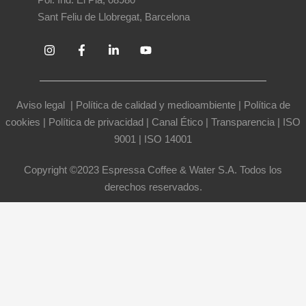
Sant Feliu de Llobregat, Barcelona
Aviso legal
|
Política de calidad y medioambiente
|
Política de
cookies
|
Política de privacidad
|
Canal Ético
|
Transparencia
|
ISO
9001
|
ISO 14001
Copyright ©2023 Espressa Coffee & Water S.A. Todos los
derechos reservados.