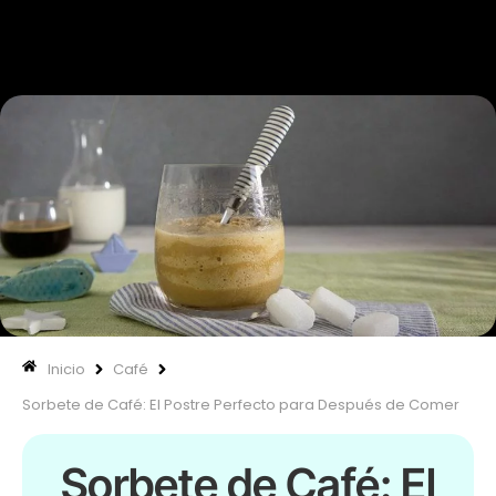
670 334 850
Nuestras
Inicio
Café
Sorbete de Café: El Postre Perfecto para Después de Comer
Sorbete de Café: El