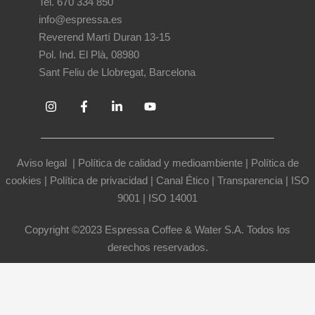
Tel. 670 334 850
info@espressa.es
Reverend Martí Duran 13-15
Pol. Ind. El Plà, 08980
Sant Feliu de Llobregat, Barcelona
Aviso legal
|
Política de calidad y medioambiente
|
Política de
cookies
|
Política de privacidad
|
Canal Ético
|
Transparencia
|
ISO
9001
|
ISO 14001
Copyright ©2023 Espressa Coffee & Water S.A. Todos los
derechos reservados.