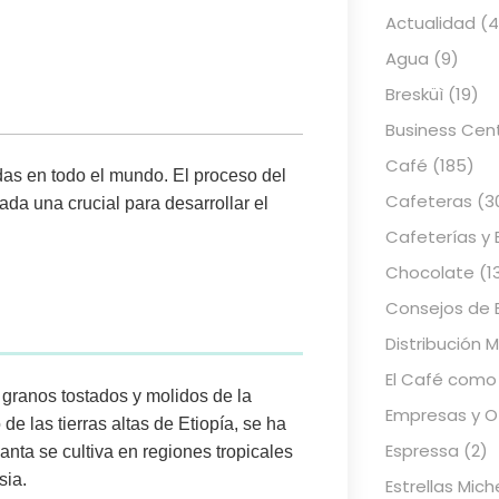
Actualidad
(4
Agua
(9)
Bresküì
(19)
Business Cen
Café
(185)
das en todo el mundo.
El proceso del
Cafeteras
(3
ada una crucial para desarrollar el
Cafeterías y 
Chocolate
(1
Consejos de 
Distribución 
El Café como
s granos tostados y molidos de la
Empresas y Of
de las tierras altas de Etiopía, se ha
Espressa
(2)
lanta se cultiva en regiones tropicales
sia
.
Estrellas Mich