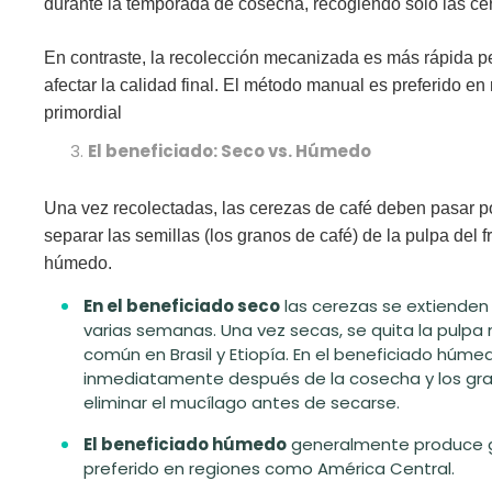
durante la temporada de cosecha, recogiendo solo las 
En contraste,
la recolección mecanizada es más rápida
pe
afectar la calidad final. El método manual es preferido en
primordial
El beneficiado: Seco vs. Húmedo
Una vez recolectadas, las cerezas de café deben pasar p
separar las semillas (los granos de café) de la pulpa del f
húmedo.
En el beneficiado seco
las cerezas se extienden 
varias semanas. Una vez secas, se quita la pul
común en Brasil y Etiopía. En el beneficiado húme
inmediatamente después de la cosecha y los gr
eliminar el mucílago antes de secarse.
El beneficiado húmedo
generalmente produce g
preferido en regiones como América Central.