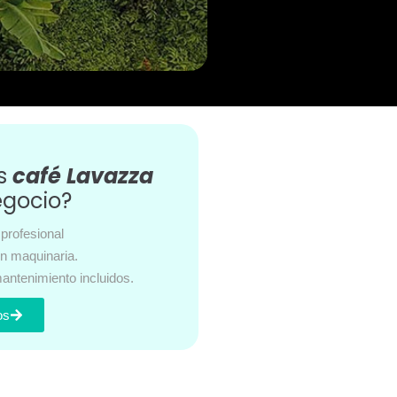
es
café Lavazza
egocio?
profesional
en maquinaria.
antenimiento incluidos.
os
s