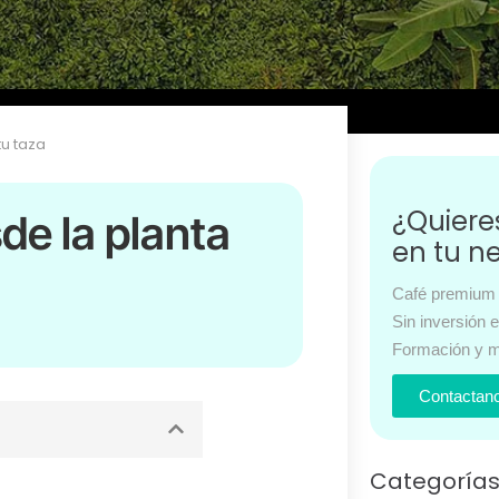
tu taza
¿Quier
de la planta
en tu n
Café premium 
Sin inversión 
Formación y m
Contactan
Categoría