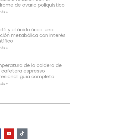
drome de ovario poliquístico
más »
afé y el ácido úrico: una
ación metabólica con interés
tífico
más »
peratura de la caldera de
 cafetera espresso
fesional: guía completa
más »
: