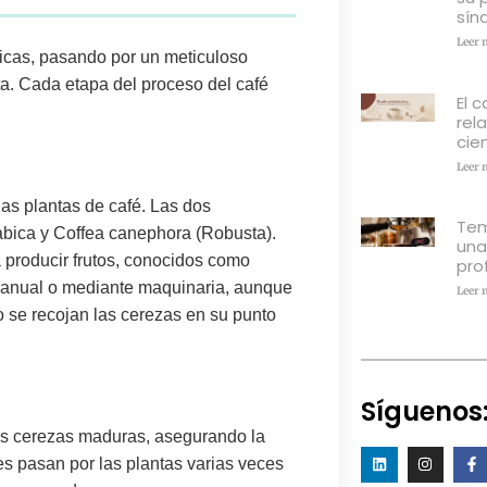
sín
Leer 
ticas, pasando por un meticuloso
cta. Cada
etapa del proceso del café
El c
rel
cien
Leer 
las plantas de café. Las dos
Tem
abica y Coffea canephora (Robusta)
.
una
 producir frutos, conocidos como
pro
anual o mediante maquinaria
, aunque
Leer 
o se recojan las cerezas en su punto
Síguenos
as cerezas maduras,
asegurando la
res pasan por las plantas varias veces