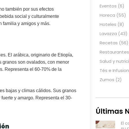
Eventos
(6)
no también por sus efectos
Horeca
(55)
bebida social y culturalmente
n familia y amigos y más.
Hoteles
(8)
Lavazza
(43)
Recetas
(56)
Restaurantes
ies.
El arábica
, originario de Etiopía,
Salud y nutric
Sus granos son ovalados, con menor
as
. Representa el 60-70% de la
Tés e Infusio
Zumos
(2)
udes bajas y climas cálidos. Sus granos
 fuerte y amargo. Representa el 30-
Últimas N
El 
ción
su 