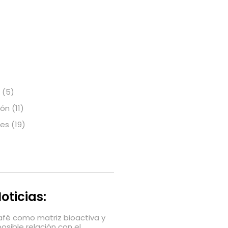
(5)
ión
(11)
nes
(19)
oticias:
café como matriz bioactiva y
posible relación con el