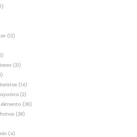
1)
ter
(12)
0)
Bares
(21)
3)
Baristas
(14)
Mayorista
(2)
 Alimento
(36)
icinas
(28)
elín
(4)