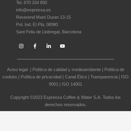
Tel. 670 334 850
info@espressa.es
Reverend Martí Duran 13-15
Pol. Ind. El Plà, 08980
Sant Feliu de Llobregat, Barcelona
Aviso legal
|
Política de calidad y medioambiente
|
Política de
cookies
|
Política de privacidad
|
Canal Ético
|
Transparencia
|
ISO
9001
|
ISO 14001
Copyright ©2023 Espressa Coffee & Water S.A. Todos los
derechos reservados.