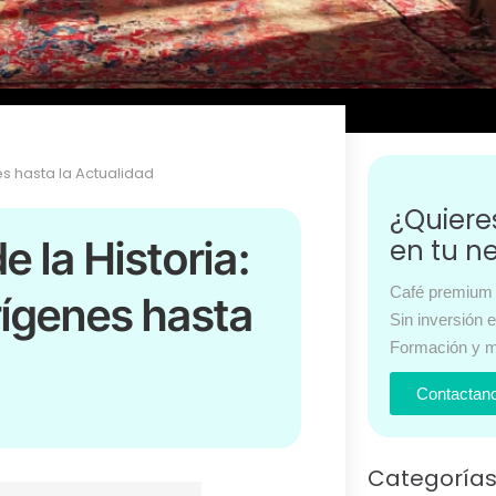
es hasta la Actualidad
¿Quier
e la Historia:
en tu n
Café premium 
rígenes hasta
Sin inversión 
Formación y m
Contactan
Categoría