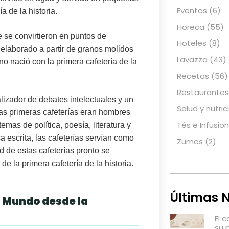
Eventos
(6)
a de la historia.
Horeca
(55)
e se convirtieron en puntos de
Hoteles
(8)
 elaborado a partir de granos molidos
Lavazza
(43)
 nació con la primera cafetería de la
Recetas
(56)
Restaurantes
lizador de debates intelectuales y un
Salud y nutric
tas primeras cafeterías eran hombres
Tés e Infusio
emas de política, poesía, literatura y
a escrita, las cafeterías servían como
Zumos
(2)
d de estas cafeterías pronto se
e la primera cafetería de la historia.
Últimas N
l Mundo desde la
El 
su 