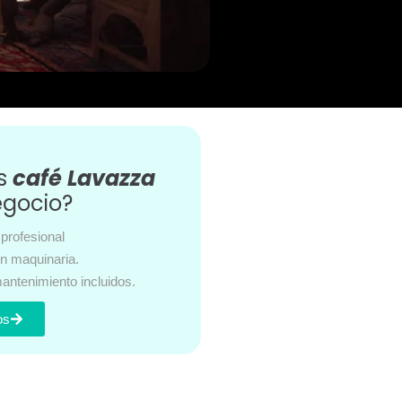
es
café Lavazza
egocio?
profesional
en maquinaria.
antenimiento incluidos.
os
s