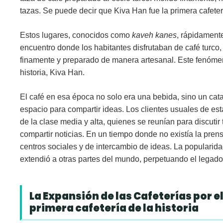
tazas. Se puede decir que Kiva Han fue la primera cafeterí
Estos lugares, conocidos como
kaveh kanes
, rápidament
encuentro donde los habitantes disfrutaban de café turco,
finamente y preparado de manera artesanal. Este fenómeno
historia, Kiva Han.
El café en esa época no solo era una bebida, sino un cata
espacio para compartir ideas. Los clientes usuales de es
de la clase media y alta, quienes se reunían para discutir t
compartir noticias. En un tiempo donde no existía la prens
centros sociales y de intercambio de ideas. La popularida
extendió a otras partes del mundo, perpetuando el legado d
La Expansión de las Cafeterías por e
primera cafetería de la historia