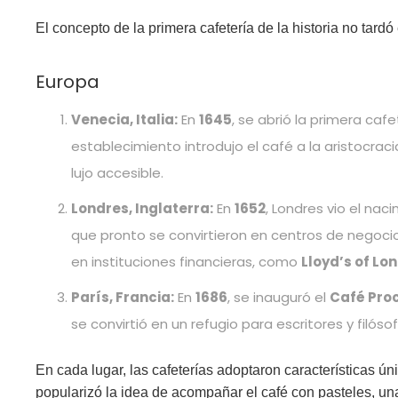
El concepto de la primera cafetería de la historia no tardó 
Europa
Venecia, Italia:
En
1645
, se abrió la primera caf
establecimiento introdujo el café a la aristocraci
lujo accesible.
Londres, Inglaterra:
En
1652
, Londres vio el nac
que pronto se convirtieron en centros de negoci
en instituciones financieras, como
Lloyd’s of Lo
París, Francia:
En
1686
, se inauguró el
Café Pro
se convirtió en un refugio para escritores y filós
En cada lugar, las cafeterías adoptaron características ún
popularizó la idea de acompañar el café con pasteles, un