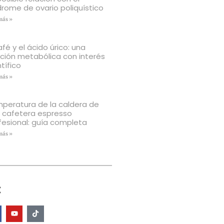
drome de ovario poliquístico
más »
afé y el ácido úrico: una
ación metabólica con interés
tífico
más »
peratura de la caldera de
 cafetera espresso
fesional: guía completa
más »
: