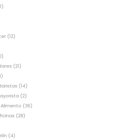
1)
ter
(12)
0)
Bares
(21)
3)
Baristas
(14)
Mayorista
(2)
 Alimento
(36)
icinas
(28)
elín
(4)