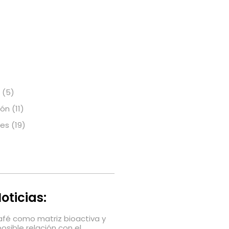
(5)
ión
(11)
nes
(19)
oticias:
café como matriz bioactiva y
posible relación con el