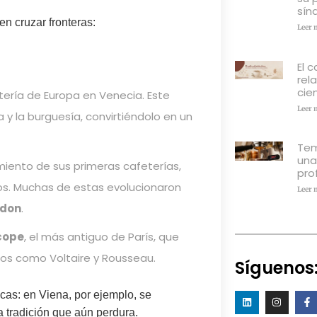
sín
en cruzar fronteras:
Leer 
El c
rel
cien
etería de Europa en Venecia. Este
Leer 
a y la burguesía, convirtiéndolo en un
Tem
una
imiento de sus primeras cafeterías,
pro
os. Muchas de estas evolucionaron
Leer 
ndon
.
cope
, el más antiguo de París, que
ofos como Voltaire y Rousseau.
Síguenos
icas: en Viena, por ejemplo, se
a tradición que aún perdura.