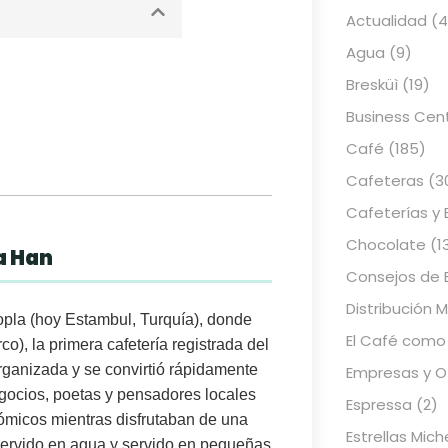
Actualidad
(4
Agua
(9)
Bresküì
(19)
Business Cen
Café
(185)
Cafeteras
(3
Cafeterías y 
Chocolate
(1
a Han
Consejos de 
Distribución 
opla
(hoy Estambul, Turquía), donde
El Café como
rco), la primera cafetería registrada del
rganizada y se convirtió rápidamente
Empresas y Of
egocios, poetas y pensadores locales
Espressa
(2)
onómicos mientras disfrutaban de una
Estrellas Mich
 hervido en agua y servido en pequeñas