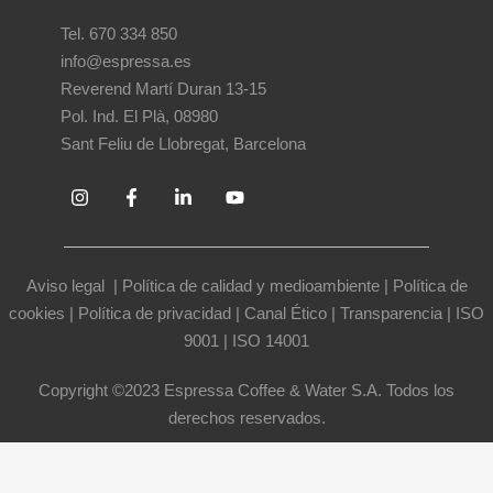
Tel. 670 334 850
info@espressa.es
Reverend Martí Duran 13-15
Pol. Ind. El Plà, 08980
Sant Feliu de Llobregat, Barcelona
Aviso legal
|
Política de calidad y medioambiente
|
Política de
cookies
|
Política de privacidad
|
Canal Ético
|
Transparencia
|
ISO
9001
|
ISO 14001
Copyright ©2023 Espressa Coffee & Water S.A. Todos los
derechos reservados.